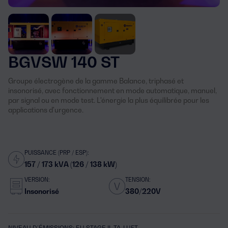
BGVSW 140 ST
Groupe électrogène de la gamme Balance, triphasé et
insonorisé, avec fonctionnement en mode automatique, manuel,
par signal ou en mode test. L'énergie la plus équilibrée pour les
applications d'urgence.
PUISSANCE (PRP / ESP):
157 / 173 kVA (126 / 138 kW)
VERSION:
TENSION:
Insonorisé
380/220V
NIVEAU D’ÉMISSIONS: EU STAGE II, TA-LUFT