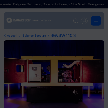
Polígono Centrovía, Calle La Habana, 27, La Muela, Saragosse.
Nous
/
/ BGVSW 140 ST
Accueil
Balance Secours