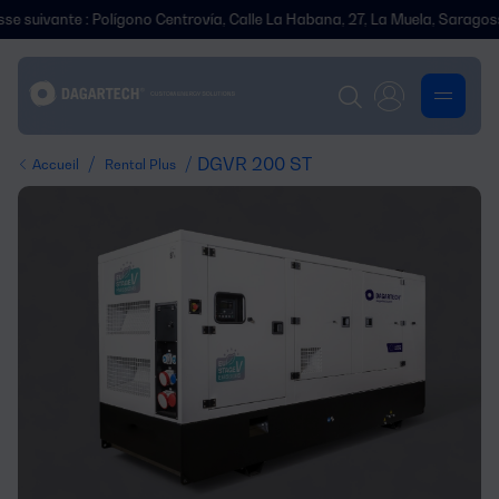
ante : Polígono Centrovía, Calle La Habana, 27, La Muela, Saragosse.
/
/ DGVR 200 ST
Accueil
Rental Plus