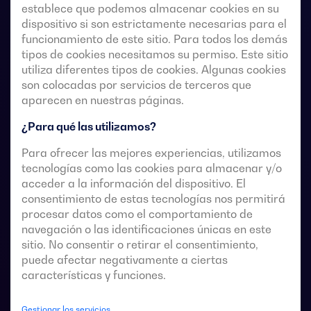
establece que podemos almacenar cookies en su
dispositivo si son estrictamente necesarias para el
funcionamiento de este sitio. Para todos los demás
Conmutadores de transferencia de accionamiento
tipos de cookies necesitamos su permiso. Este sitio
remoto de 4 polos con corte plenamente aparente.
utiliza diferentes tipos de cookies. Algunas cookies
son colocadas por servicios de terceros que
Permiten la transferencia en carga de dos fuentes
aparecen en nuestras páginas.
trifásicas a través de contactos remotos sin tensión,
desde un controlador automático externo, usando
¿Para qué las utilizamos?
lógica de impulsos o un interruptor.
Para ofrecer las mejores experiencias, utilizamos
tecnologías como las cookies para almacenar y/o
Están diseñados para usarse en sistemas de
acceder a la información del dispositivo. El
alimentación de baja tensión donde es aceptable una
consentimiento de estas tecnologías nos permitirá
breve interrupción de la alimentación de la carga
procesar datos como el comportamiento de
durante la transferencia.
navegación o las identificaciones únicas en este
sitio. No consentir o retirar el consentimiento,
puede afectar negativamente a ciertas
características y funciones.
Fichas técnicas de las conmutaciones
Gestionar los servicios