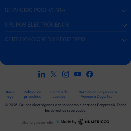
SERVICIOS POST-VENTA
GRUPOS ELECTRÓGENOS
CERTIFICACIONES Y REGISTROS
Aviso
Política de
Política de
Normas de Seguridad y
legal
privacidad
cookies
Acceso a Dagartech
© 2026. Grupos electrógenos y generadores eléctricos Dagartech. Todos
los derechos reservados.
Diseño y desarrollo