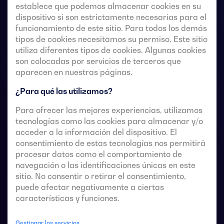
establece que podemos almacenar cookies en su
dispositivo si son estrictamente necesarias para el
funcionamiento de este sitio. Para todos los demás
Conmutadores de transferencia de accionamiento
tipos de cookies necesitamos su permiso. Este sitio
remoto de 4 polos con corte plenamente aparente.
utiliza diferentes tipos de cookies. Algunas cookies
son colocadas por servicios de terceros que
Permiten la transferencia en carga de dos fuentes
aparecen en nuestras páginas.
trifásicas a través de contactos remotos sin tensión,
desde un controlador automático externo, usando
¿Para qué las utilizamos?
lógica de impulsos o un interruptor.
Para ofrecer las mejores experiencias, utilizamos
tecnologías como las cookies para almacenar y/o
Están diseñados para usarse en sistemas de
acceder a la información del dispositivo. El
alimentación de baja tensión donde es aceptable una
consentimiento de estas tecnologías nos permitirá
breve interrupción de la alimentación de la carga
procesar datos como el comportamiento de
durante la transferencia.
navegación o las identificaciones únicas en este
sitio. No consentir o retirar el consentimiento,
puede afectar negativamente a ciertas
características y funciones.
Fichas técnicas de las conmutaciones
Gestionar los servicios