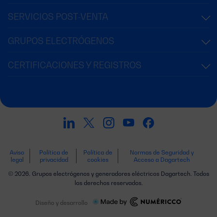
SERVICIOS POST-VENTA
GRUPOS ELECTRÓGENOS
CERTIFICACIONES Y REGISTROS
Aviso
Política de
Política de
Normas de Seguridad y
legal
privacidad
cookies
Acceso a Dagartech
© 2026. Grupos electrógenos y generadores eléctricos Dagartech. Todos
los derechos reservados.
Diseño y desarrollo