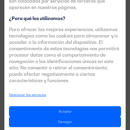
son colocadas por servicios de terceros que
doble delta, etc.) podemos encontrarnos
alternadores de 6
aparecen en nuestras páginas.
o de 12 hilos
. Sin embargo, lo más habitual en la industria
es contar con alternadores de 12 hilos, con los que
¿Para qué las utilizamos?
podemos reconexionarlo a estrella y triángulo.
Para ofrecer las mejores experiencias, utilizamos
tecnologías como las cookies para almacenar y/o
acceder a la información del dispositivo. El
Niveles de aislamiento
consentimiento de estas tecnologías nos permitirá
procesar datos como el comportamiento de
En alternadores, podemos encontrar tres clases de
navegación o las identificaciones únicas en este
aislamiento, en función de su temperatura máxima
sitio. No consentir o retirar el consentimiento,
admisible. El
aislamiento clase H
es el habitual en
puede afectar negativamente a ciertas
características y funciones.
alternadores a baja tensión, presentes en grupos
electrógenos, con una temperatura de trabajo admisible
de 180ºC.
Gestionar los servicios
Aceptar
Sistemas de regulación y
Denegar