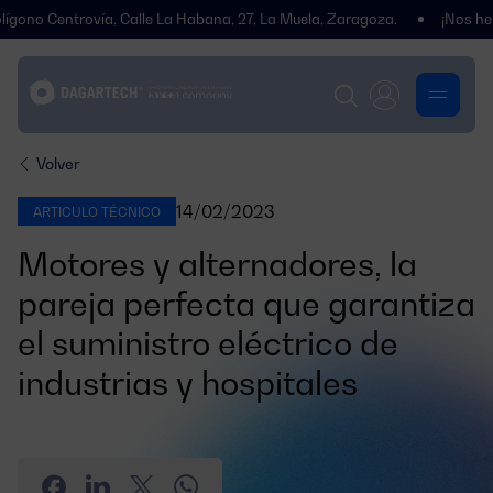
entrovía, Calle La Habana, 27, La Muela, Zaragoza.
¡Nos hemos tra
Volver
14/02/2023
ARTICULO TÉCNICO
Motores y alternadores, la
pareja perfecta que garantiza
el suministro eléctrico de
industrias y hospitales