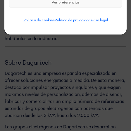
excitación
Ver preferencias
En función de la serie y del fabricante de alternador,
Política de cookies
Política de privacidad
Aviso legal
podremos encontrar distintos sistemas de excitación. El
bobinado auxiliar
o el
imán permanente
son los más
habituales en la industria.
Sobre Dagartech
Dagartech es una empresa española especializada en
ofrecer soluciones energéticas a medida. De esta manera,
destaca por impulsar proyectos singulares y que exigen
máximos niveles de personalización, además de diseñar,
fabricar y comercializar un amplio número de referencias
estándar de grupos electrógenos con potencias que
abarcan desde las 3 kVA hasta las 2.000 kVA.
Los grupos electrógenos de Dagartech se desarrollan