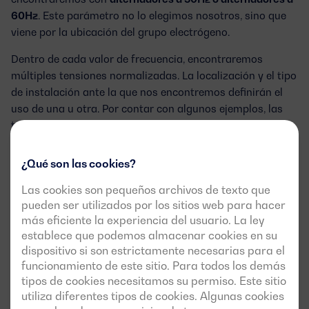
60Hz
. Este parámetro no lo elegimos nosotros, sino que
viene por la ubicación del grupo electrógeno.
Dentro de cada valor de frecuencia, encontraremos
múltiples tensiones normalizadas. La localización y el tipo
de instalación ante la que nos encontremos definirán el
uso de una u otra. Por contar con algunos ejemplos, las
tensiones trifásicas más habituales a 50Hz son
400/230V y 415/240V. A 60Hz, 208/120V, 220/127V y
600/347V son las más habituales. Igualmente, la tensión
¿Qué son las cookies?
monofásica más habitual es la de 230V, siendo la de 240V
Las cookies son pequeños archivos de texto que
la más común a 60Hz.
pueden ser utilizados por los sitios web para hacer
más eficiente la experiencia del usuario. La ley
establece que podemos almacenar cookies en su
Tipos de conexionado
dispositivo si son estrictamente necesarias para el
funcionamiento de este sitio. Para todos los demás
En función del número de fases (monofásico o trifásico), y
tipos de cookies necesitamos su permiso. Este sitio
utiliza diferentes tipos de cookies. Algunas cookies
de la configuración del alternador (serie estrella, delta,