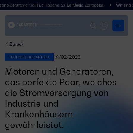
entrovía, Calle La Habana, 27, La Muela, Zaragoza.
Wir sind umgezo
Zurück
14/02/2023
TECHNISCHER ARTIKEL
Motoren und Generatoren,
das perfekte Paar, welches
die Stromversorgung von
Industrie und
Krankenhäusern
gewährleistet.