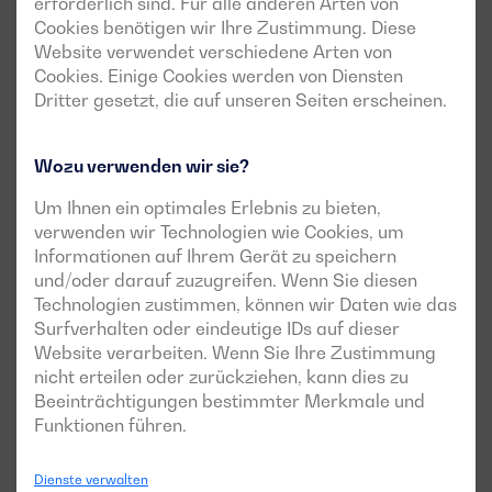
erforderlich sind. Für alle anderen Arten von
Anschlussarten
Cookies benötigen wir Ihre Zustimmung. Diese
Website verwendet verschiedene Arten von
Je nach Anzahl der Phasen (einphasig oder dreiphasig)
Cookies. Einige Cookies werden von Diensten
und der Konfiguration des Generators (Stern, Dreieck,
Dritter gesetzt, die auf unseren Seiten erscheinen.
Doppel-Dreieck usw.) gibt es
Generatoren mit 6 oder 12
Drähten
. In der Industrie sind jedoch 12-drahtige-
Wozu verwenden wir sie?
Generatoren am gebräuchlichsten, mit denen wir sie auf
Stern- und Dreieckschaltung umschalten können.
Um Ihnen ein optimales Erlebnis zu bieten,
verwenden wir Technologien wie Cookies, um
Informationen auf Ihrem Gerät zu speichern
Isolationsstufen
und/oder darauf zuzugreifen. Wenn Sie diesen
Technologien zustimmen, können wir Daten wie das
Surfverhalten oder eindeutige IDs auf dieser
Bei Generatoren gibt es drei Isolationsklassen, die sich
Website verarbeiten. Wenn Sie Ihre Zustimmung
nach der maximal zulässigen Temperatur richten. Die
nicht erteilen oder zurückziehen, kann dies zu
Isolierung der Klasse H
ist die übliche Isolierung für
Beeinträchtigungen bestimmter Merkmale und
Niederspannungsgeneratoren in Stromaggregaten mit
Funktionen führen.
einer zulässigen Betriebstemperatur von 180 ºC.
Dienste verwalten