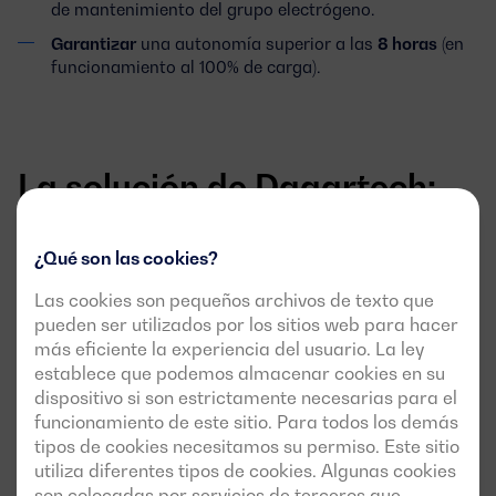
de mantenimiento del grupo electrógeno.
Garantizar
una autonomía superior a las
8 horas
(en
funcionamiento al 100% de carga).
La solución de Dagartech:
un grupo electrógeno a
¿Qué son las cookies?
prueba de fallos
Las cookies son pequeños archivos de texto que
pueden ser utilizados por los sitios web para hacer
más eficiente la experiencia del usuario. La ley
establece que podemos almacenar cookies en su
dispositivo si son estrictamente necesarias para el
funcionamiento de este sitio. Para todos los demás
tipos de cookies necesitamos su permiso. Este sitio
utiliza diferentes tipos de cookies. Algunas cookies
son colocadas por servicios de terceros que