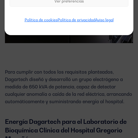
Ver preferencias
Política de cookies
Política de privacidad
Aviso legal
Para cumplir con todos los requisitos planteados,
Dagartech diseñó y desarrolló un
grupo electrógeno a
medida de 650 kVA de potencia
, capaz de detectar
cualquier anomalía o caída de la red eléctrica, arrancando
automáticamente y suministrando energía al hospital.
Energía Dagartech para el Laboratorio de
Bioquímica Clínica del Hospital Gregorio