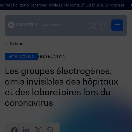
ígono Centrovía, Calle La Habana, 27, La Muela, Saragosse.
Nous av
Retour
06/04/2022
APPLICATIONS
Les groupes électrogènes,
amis invisibles des hôpitaux
et des laboratoires lors du
coronavirus