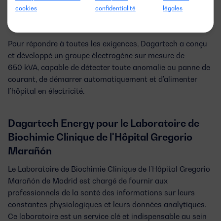
cookies
confidentialité
légales
Pour répondre à toutes les exigences, Dagartech a conçu
et développé un
groupe électrogène sur mesure de
650 kVA
, capable de détecter toute anomalie ou panne de
courant, de démarrer automatiquement et d'alimenter
l'hôpital en électricité.
Dagartech Energy pour le Laboratoire de
Biochimie Clinique de l'Hôpital Gregorio
Marañón
Le Laboratoire de Biochimie Clinique de l'Hôpital Gregorio
Marañón de Madrid est chargé de fournir aux
professionnels de la santé des informations sur leurs
constantes physiologiques et leurs données analytiques.
Ce laboratoire est un service clé et indispensable au sein