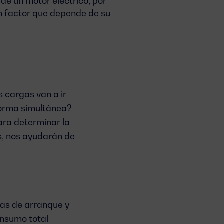
de un motor eléctrico, por
un factor que depende de su
 cargas van a ir
forma simultánea?
ra determinar la
as, nos ayudarán de
tas de arranque y
onsumo total