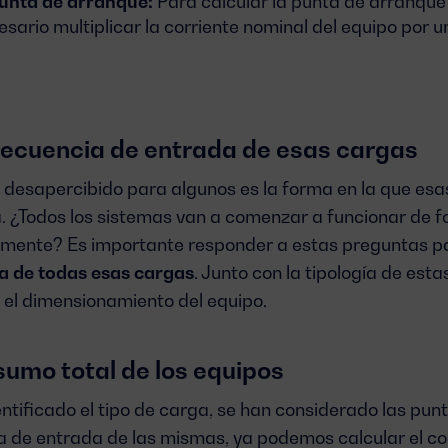
punta de arranque:
Para calcular la punta de arranque 
esario multiplicar la corriente nominal del equipo por 
secuencia de entrada de esas cargas
desapercibido para algunos es la forma en la que esas
 ¿Todos los sistemas van a comenzar a funcionar de 
mente? Es importante responder a estas preguntas pa
a de todas esas cargas
. Junto con la tipología de est
 el dimensionamiento del equipo.
sumo total de los equipos
ntificado el tipo de carga, se han considerado las pun
 de entrada de las mismas, ya podemos calcular el c