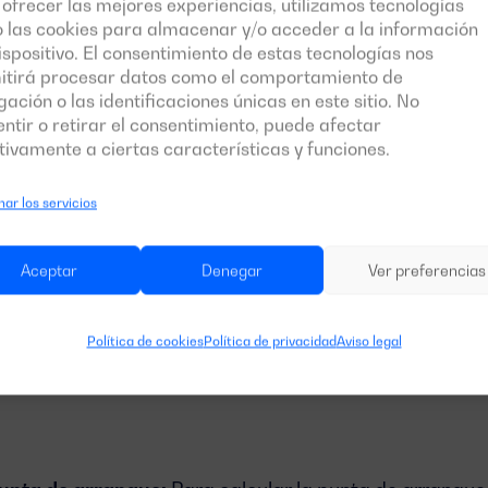
ofrecer las mejores experiencias, utilizamos tecnologías
 las cookies para almacenar y/o acceder a la información
vas:
Involucran equipos que contienen bobinas, como 
ispositivo. El consentimiento de estas tecnologías nos
Estas cargas tienen un factor de potencia bajo, lo qu
itirá procesar datos como el comportamiento de
funcionar,
especialmente en el momento del arranq
ación o las identificaciones únicas en este sitio. No
 multiplicarse. Este fenómeno es conocido como
pico 
ntir o retirar el consentimiento, puede afectar
ivamente a ciertas características y funciones.
ar los servicios
e: cómo afectan la capacidad del generador
Aceptar
Denegar
Ver preferencias
que
son
incrementos temporales de potencia
que ocu
 o compresores, se inician. Estas puntas pueden llega
Política de cookies
Política de privacidad
Aviso legal
potencia nominal del equipo. Si no se tiene en cuenta e
rupo electrógeno no pueda suministrar la potencia nece