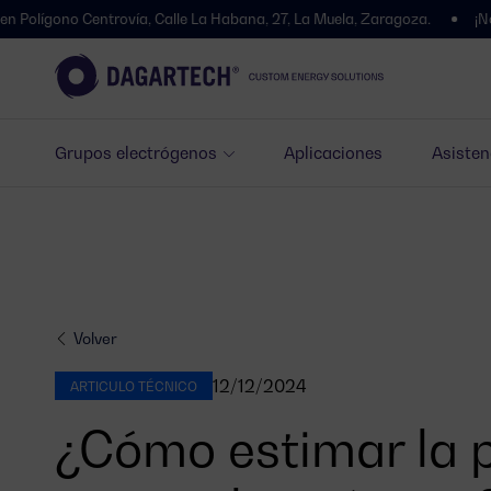
o Centrovía, Calle La Habana, 27, La Muela, Zaragoza.
¡Nos hemos 
Grupos electrógenos
Aplicaciones
Asisten
Volver
12/12/2024
ARTICULO TÉCNICO
¿Cómo estimar la 