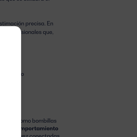
stimación precisa. En
n a profesionales que,
ta.
r el grupo
n calor, como bombillas
nen un
comportamiento
nto una vez conectadas.