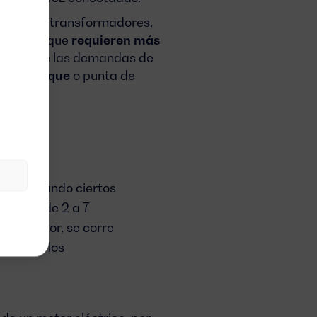
motores, transformadores,
e implica que
requieren más
ue
, donde las demandas de
de arranque
o punta de
rren cuando ciertos
r a ser de 2 a 7
ste factor, se corre
saria en los