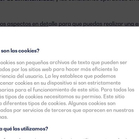
os aspectos en detalle para que puedas realizar una e
a imprescindible trasladar los detalles de la instalació
estudiarán el proyecto para plantear la solución correc
 son las cookies?
tipo de carga que vas a alimentar
cookies son pequeños archivos de texto que pueden ser
zados por los sitios web para hacer más eficiente la
pasos es determinar el
tipo de carga
que va a alimenta
iencia del usuario. La ley establece que podemos
enar cookies en su dispositivo si son estrictamente
ente, se clasifica en dos tipos principales:
arias para el funcionamiento de este sitio. Para todos los
 tipos de cookies necesitamos su permiso. Este sitio
za diferentes tipos de cookies. Algunas cookies son
argas resistivas y cargas inductivas
cadas por servicios de terceros que aparecen en nuestras
nas.
vas:
Son aquellas que convierten la energía eléctrica e
 qué las utilizamos?
 estufas eléctricas, y calentadores. Estas cargas tie
no requieren potencia adicional
para su funcionamie