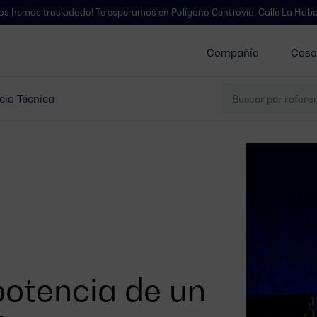
trasladado! Te esperamos en Polígono Centrovía, Calle La Habana, 27, L
Compañía
Caso
cia Técnica
potencia de un