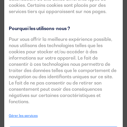
de 0,6 à 0,8, tandis que dans les installations
cookies. Certains cookies sont placés par des
industrielles, il peut être plus faible, autour de 0,5.
services tiers qui apparaissent sur nos pages.
Cependant, ce sont des plages estimatives. Il est
indispensable de réaliser une étude détaillée de
l'installation pour pouvoir le déterminer.
Pourquoi les utilisons-nous ?
Pour vous offrir la meilleure expérience possible,
nous utilisons des technologies telles que les
Inclure une marge de sécurité dans la
cookies pour stocker et/ou accéder à des
informations sur votre appareil. Le fait de
puissance estimée
consentir à ces technologies nous permettra de
En plus de prendre en compte les pics de démarrage et le
traiter des données telles que le comportement de
facteur de simultanéité, il est recommandé d'ajouter une
navigation ou des identifiants uniques sur ce site.
Le fait de ne pas consentir ou de retirer son
marge de sécurité
à la puissance estimée. Cette marge
consentement peut avoir des conséquences
permet de couvrir les imprévus tels que l'installation de
négatives sur certaines caractéristiques et
nouveaux équipements à l'avenir ou les augmentations
fonctions.
ponctuelles de la demande. Dans tous les cas, cette marge
de sécurité ne doit jamais entraîner des
Gérer les services
surdimensionnements injustifiés du groupe électrogène,
car un tel surdimensionnement non seulement génère un