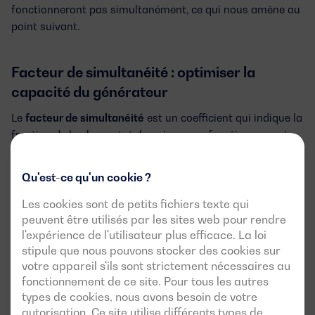
fonctionneront pas simultanément, ce qui nous amène au
point suivant.
Facteur de simultanéité : optimiser la
capacité du générateur
Le
facteur de simultanéité
est un coefficient qui indique la
fraction de la charge totale qui sera en fonctionnement
simultanément à un moment donné. En appliquant ce
facteur, nous pouvons réduire la puissance totale estimée,
Qu'est-ce qu'un cookie ?
car tous les équipements ne fonctionneront pas à pleine
charge en même temps.
Les cookies sont de petits fichiers texte qui
peuvent être utilisés par les sites web pour rendre
l'expérience de l'utilisateur plus efficace. La loi
Comment calculer le facteur de simultanéité :
Cette
stipule que nous pouvons stocker des cookies sur
valeur est obtenue à partir de la connaissance
votre appareil s'ils sont strictement nécessaires au
spécifique de l'installation et du comportement des
fonctionnement de ce site. Pour tous les autres
équipements. Dans une installation résidentielle, par
types de cookies, nous avons besoin de votre
exemple, le facteur de simultanéité est généralement
autorisation. Ce site utilise différents types de