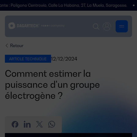
gono Centrovía, Calle La Habana, 27, La Muela, Saragosse.
Nous avon
Retour
12/12/2024
ARTICLE TECHNIQUE
Comment estimer la
puissance d'un groupe
électrogène ?