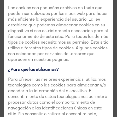
principales de este importante proyecto,
Las cookies son pequeños archivos de texto que
con el que se garantizaría el suministro del
pueden ser utilizados por los sitios web para hacer
primer edificio de este complejo logístico.
más eficiente la experiencia del usuario. La ley
establece que podemos almacenar cookies en su
Las
necesidades energéticas
de la instalación se
dispositivo si son estrictamente necesarias para el
dimensionaron en
1.250kVA stand-by
.
funcionamiento de este sitio. Para todos los demás
tipos de cookies necesitamos su permiso. Este sitio
El requisito principal de este proyecto era
utiliza diferentes tipos de cookies. Algunas cookies
garantizar la disponibilidad operativa
de la
son colocadas por servicios de terceros que
instalación, superando las
24 horas de autonomía
aparecen en nuestras páginas.
al 100%
de carga ante eventuales fallos en la red
eléctrica.
¿Para qué las utilizamos?
Monitorización flexible y completa de eventos
y
Para ofrecer las mejores experiencias, utilizamos
visualización integral de la información relativa al
tecnologías como las cookies para almacenar y/o
motor, facilitando así las labores de
acceder a la información del dispositivo. El
mantenimiento o detección de averías.
consentimiento de estas tecnologías nos permitirá
procesar datos como el comportamiento de
navegación o las identificaciones únicas en este
sitio. No consentir o retirar el consentimiento,