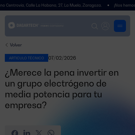
vía, Calle La Habana, 27, La Muela, Zaragoza.
¡Nos hemos traslada
Volver
07/02/2026
ARTICULO TÉCNICO
¿Merece la pena invertir en
un grupo electrógeno de
media potencia para tu
empresa?