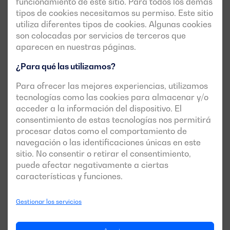
funcionamiento de este sitio. Para todos los demás
tipos de cookies necesitamos su permiso. Este sitio
utiliza diferentes tipos de cookies. Algunas cookies
Industria y procesos productivos
son colocadas por servicios de terceros que
aparecen en nuestras páginas.
En naves industriales y plantas de producción, un grupo
electrógeno cercano a las 200 kVA podría garantizar la
¿Para qué las utilizamos?
continuidad de líneas críticas, sistemas de control,
Para ofrecer las mejores experiencias, utilizamos
compresores o maquinaria esencial, minimizando el
tecnologías como las cookies para almacenar y/o
impacto de cortes de red.
acceder a la información del dispositivo. El
consentimiento de estas tecnologías nos permitirá
procesar datos como el comportamiento de
Edificios corporativos y logística
navegación o las identificaciones únicas en este
Centros logísticos, oficinas técnicas o edificios
sitio. No consentir o retirar el consentimiento,
corporativos con sistemas de climatización, iluminación y
puede afectar negativamente a ciertas
servidores propios encuentran en este rango de potencia
características y funciones.
una solución equilibrada para cubrir servicios esenciales.
Gestionar los servicios
Infraestructuras críticas