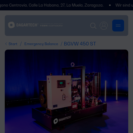
entrovía, Calle La Habana, 27, La Muela, Zaragoza.
Wir sind umgezog
/
/ BGVW 450 ST
Start
Emergency Balance