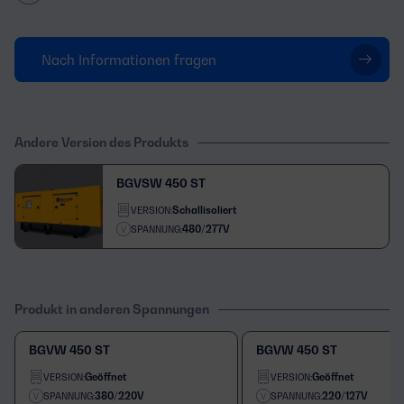
Nach Informationen fragen
Andere Version des Produkts
BGVSW 450 ST
Schallisoliert
VERSION:
480/277V
SPANNUNG:
Produkt in anderen Spannungen
BGVW 450 ST
BGVW 450 ST
Geöffnet
Geöffnet
VERSION:
VERSION:
380/220V
220/127V
SPANNUNG:
SPANNUNG: