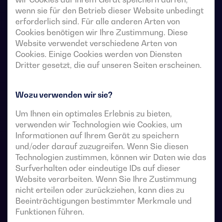
wenn sie für den Betrieb dieser Website unbedingt
Unterbrechung. Sie ermöglichen die Lastumschaltung
erforderlich sind. Für alle anderen Arten von
von zwei Drehstromquellen über potentialfreie
Cookies benötigen wir Ihre Zustimmung. Diese
Fernkontakte von einer externen automatischen
Website verwendet verschiedene Arten von
Steuerung mit Impulslogik oder einem Schalter.
Cookies. Einige Cookies werden von Diensten
Dritter gesetzt, die auf unseren Seiten erscheinen.
Sie sind für den Einsatz in Niederspannungs-
Stromversorgungssysteme vorgesehen, in denen eine
Wozu verwenden wir sie?
kurze Unterbrechung der Stromversorgung der Last
während der Umschaltung akzeptabel ist.
Um Ihnen ein optimales Erlebnis zu bieten,
verwenden wir Technologien wie Cookies, um
Informationen auf Ihrem Gerät zu speichern
und/oder darauf zuzugreifen. Wenn Sie diesen
Technische Datenblätter für Umschalter
Technologien zustimmen, können wir Daten wie das
Surfverhalten oder eindeutige IDs auf dieser
Website verarbeiten. Wenn Sie Ihre Zustimmung
nicht erteilen oder zurückziehen, kann dies zu
Beeinträchtigungen bestimmter Merkmale und
Funktionen führen.