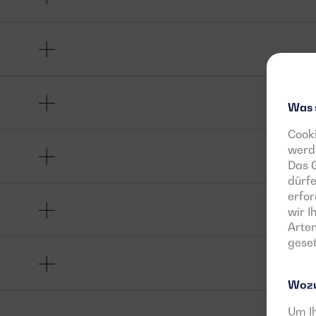
Was 
Cooki
werde
Das G
dürfe
erfor
wir 
Arten
geset
Wozu
Um Ih