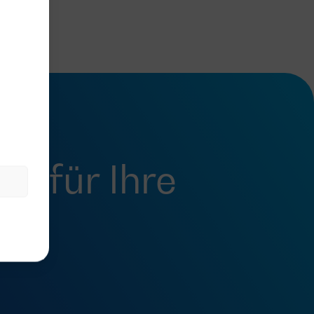
fel
für Ihre