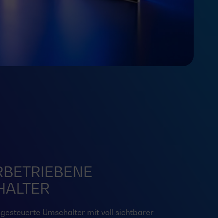
BETRIEBENE
HALTER
ngesteuerte Umschalter mit voll sichtbarer