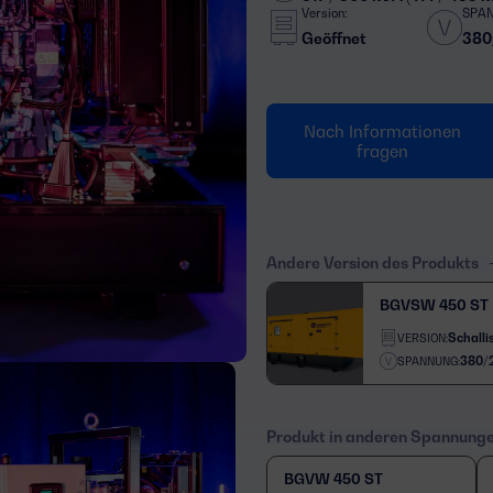
Version:
SPA
Geöffnet
380
Nach Informationen
fragen
Andere Version des Produkts
BGVSW 450 ST
Schallis
VERSION:
380/
SPANNUNG:
Produkt in anderen Spannung
BGVW 450 ST