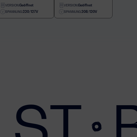
Geöffnet
Geöffnet
VERSION:
VERSION:
220/127V
208/120V
SPANNUNG:
SPANNUNG:
 ST