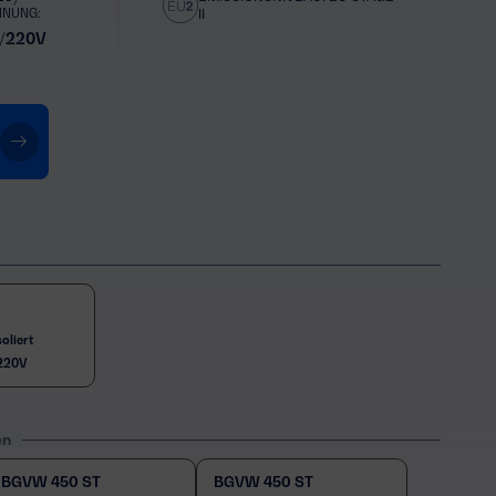
NNUNG:
II
/220V
oliert
220V
en
BGVW 450 ST
BGVW 450 ST