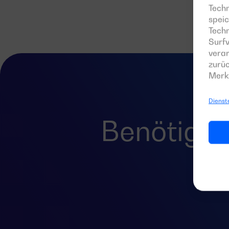
Techn
speic
Tech
Surfv
verar
zurüc
Merk
Dienst
Benötigen