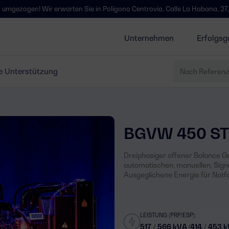
Wir erwarten Sie in Polígono Centrovía, Calle La Habana, 27, La Muela, Z
Unternehmen
Erfolgsg
e Unterstützung
BGVW 450 ST
Dreiphasiger offener Balance Ge
automatischen, manuellen, Sign
Ausgeglichene Energie für Not
LEISTUNG (PRP/ESP):
517 / 566 kVA (414 / 453 