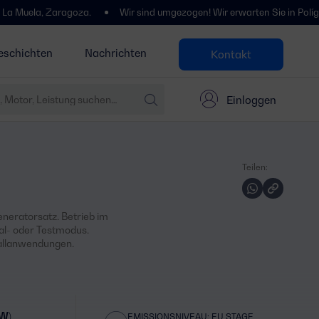
aragoza.
Wir sind umgezogen! Wir erwarten Sie in Polígono Centroví
eschichten
Nachrichten
Kontakt
Einloggen
Teilen:
neratorsatz. Betrieb im
al- oder Testmodus.
fallanwendungen.
kW)
EMISSIONSNIVEAU: EU STAGE