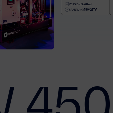
Geöffnet
VERSION:
480/277V
SPANNUNG:
 450