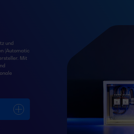
tz und
en (Automatic
steller. Mit
und
onale