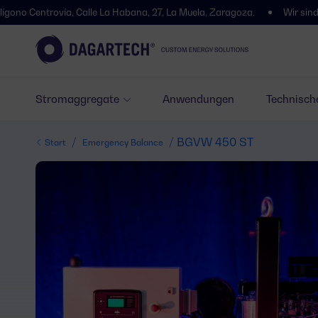
vía, Calle La Habana, 27, La Muela, Zaragoza.
Wir sind umgezogen! 
Stromaggregate
Anwendungen
Technisch
/
/ BGVW 450 ST
Start
Emergency Balance