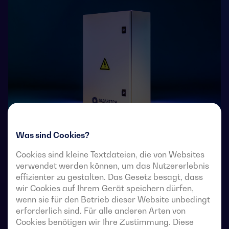
Was sind Cookies?
4-polige, ferngesteuerte Umschalter mit voll sichtbarer
Cookies sind kleine Textdateien, die von Websites
Unterbrechung. Sie ermöglichen die Lastumschaltung
verwendet werden können, um das Nutzererlebnis
von zwei Drehstromquellen über potentialfreie
effizienter zu gestalten. Das Gesetz besagt, dass
Fernkontakte von einer externen automatischen
wir Cookies auf Ihrem Gerät speichern dürfen,
Steuerung mit Impulslogik oder einem Schalter.
wenn sie für den Betrieb dieser Website unbedingt
erforderlich sind. Für alle anderen Arten von
Sie sind für den Einsatz in Niederspannungs-
Cookies benötigen wir Ihre Zustimmung. Diese