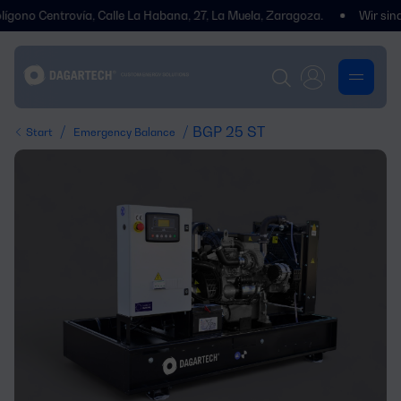
 Centrovía, Calle La Habana, 27, La Muela, Zaragoza.
Wir sind umge
/
/ BGP 25 ST
Start
Emergency Balance