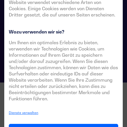
Website verwendet verschiedene Arten von
Stromversorgungssysteme vorgesehen, in denen eine
Cookies. Einige Cookies werden von Diensten
kurze Unterbrechung der Stromversorgung der Last
Dritter gesetzt, die auf unseren Seiten erscheinen.
während der Umschaltung akzeptabel ist.
Wozu verwenden wir sie?
Um Ihnen ein optimales Erlebnis zu bieten,
Technische Datenblätter für Umschalter
verwenden wir Technologien wie Cookies, um
Informationen auf Ihrem Gerät zu speichern
und/oder darauf zuzugreifen. Wenn Sie diesen
Technologien zustimmen, können wir Daten wie das
Surfverhalten oder eindeutige IDs auf dieser
Website verarbeiten. Wenn Sie Ihre Zustimmung
nicht erteilen oder zurückziehen, kann dies zu
Beeinträchtigungen bestimmter Merkmale und
Funktionen führen.
Dienste verwalten