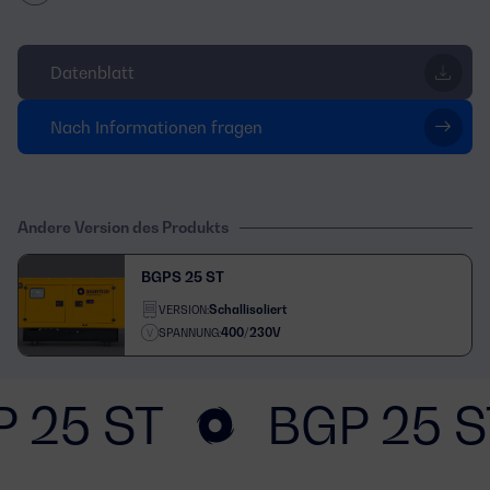
Datenblatt
Nach Informationen fragen
Andere Version des Produkts
BGPS 25 ST
Schallisoliert
VERSION:
400/230V
SPANNUNG:
 25 ST
BGP 25 S