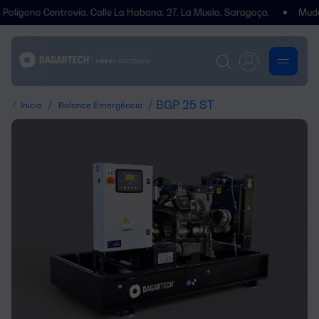
o Centrovía, Calle La Habana, 27, La Muela, Saragoça.
Mudámos de
/
/ BGP 25 ST
Início
Balance Emergência