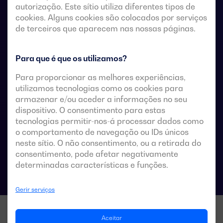
autorização. Este sítio utiliza diferentes tipos de
remotos sem tensão, a partir de um controlador
cookies. Alguns cookies são colocados por serviços
automático externo, utilizando uma lógica de impulsos
de terceiros que aparecem nas nossas páginas.
ou um interruptor.
Estes são concebidos para utilização em sistemas de
Para que é que os utilizamos?
baixa tensão que admitem uma breve interrupção da
Para proporcionar as melhores experiências,
energia durante a transferência.
utilizamos tecnologias como os cookies para
armazenar e/ou aceder a informações no seu
dispositivo. O consentimento para estas
tecnologias permitir-nos-á processar dados como
Especificações técnicas das comutações
o comportamento de navegação ou IDs únicos
neste sítio. O não consentimento, ou a retirada do
consentimento, pode afetar negativamente
determinadas características e funções.
Gerir serviços
Aceitar