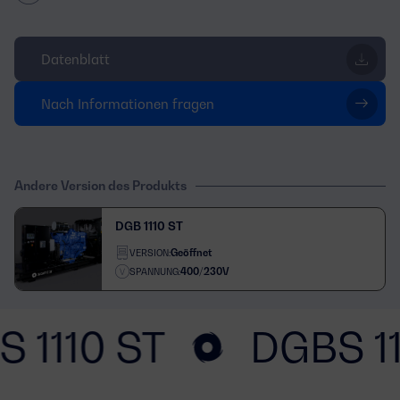
Datenblatt
Nach Informationen fragen
Andere Version des Produkts
DGB 1110 ST
Geöffnet
VERSION:
400/230V
SPANNUNG:
 1110 ST
DGBS 11