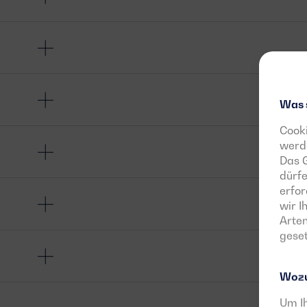
Was 
Cooki
werde
Das G
dürfe
erfor
wir 
Arten
geset
Wozu
Um Ih