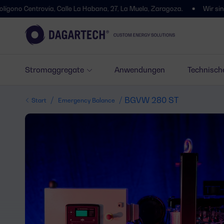
trovía, Calle La Habana, 27, La Muela, Zaragoza.
Wir sind umgezoge
Stromaggregate
Anwendungen
Technisch
/
/ BGVW 280 ST
Start
Emergency Balance