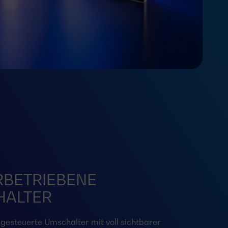
BETRIEBENE
HALTER
ngesteuerte Umschalter mit voll sichtbarer