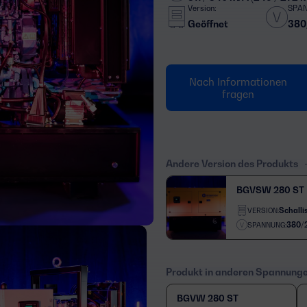
Version:
SPA
Geöffnet
380
Nach Informationen
fragen
Andere Version des Produkts
BGVSW 280 ST
Schallis
VERSION:
380/
SPANNUNG:
Produkt in anderen Spannung
BGVW 280 ST