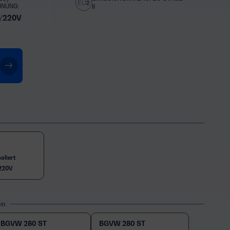
NNUNG:
II
/220V
oliert
220V
en
BGVW 280 ST
BGVW 280 ST