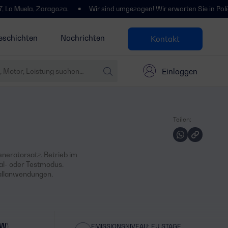
, Zaragoza.
Wir sind umgezogen! Wir erwarten Sie in Polígono Centr
eschichten
Nachrichten
Kontakt
Einloggen
Teilen:
neratorsatz. Betrieb im
al- oder Testmodus.
fallanwendungen.
kW)
EMISSIONSNIVEAU: EU STAGE