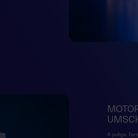
MOTOR
UMSC
4-polige, fer