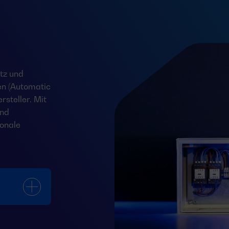
tz und
en (Automatic
steller. Mit
und
onale