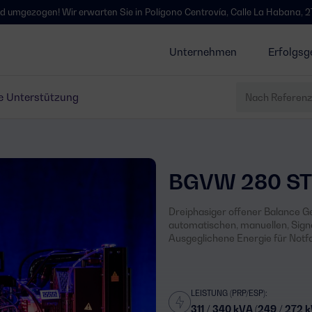
n! Wir erwarten Sie in Polígono Centrovía, Calle La Habana, 27, La Muela
Unternehmen
Erfolgsg
e Unterstützung
BGVW 280 ST
Dreiphasiger offener Balance Ge
automatischen, manuellen, Sign
Ausgeglichene Energie für Not
LEISTUNG (PRP/ESP):
311 / 340 kVA (249 / 272 