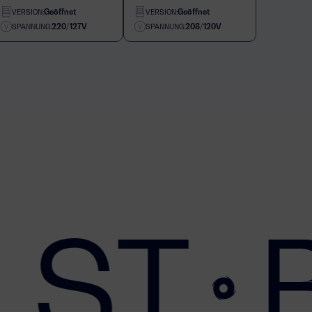
Geöffnet
Geöffnet
VERSION:
VERSION:
220/127V
208/120V
SPANNUNG:
SPANNUNG:
 ST