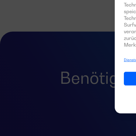
Techn
speic
Tech
Surfv
verar
zurüc
Merk
Dienst
Benötigen