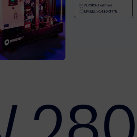
Geöffnet
VERSION:
480/277V
SPANNUNG:
 280