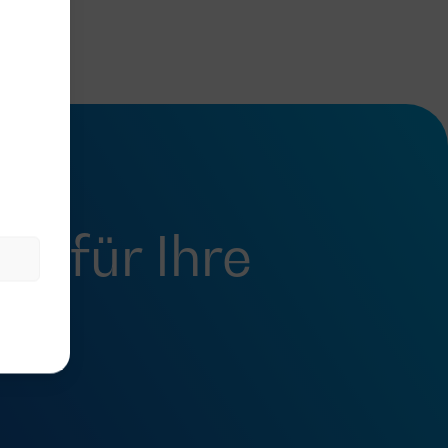
fel
für Ihre