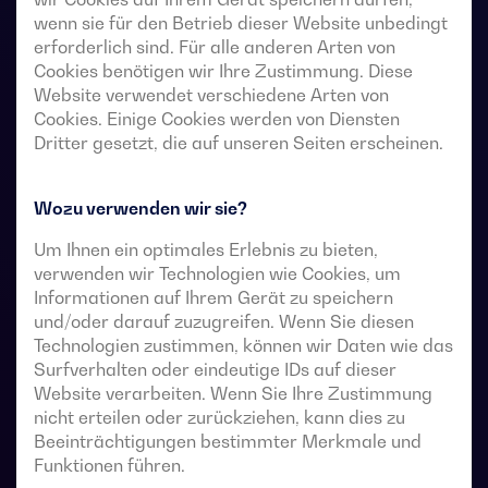
wenn sie für den Betrieb dieser Website unbedingt
Unterbrechung. Sie ermöglichen die Lastumschaltung
erforderlich sind. Für alle anderen Arten von
von zwei Drehstromquellen über potentialfreie
Cookies benötigen wir Ihre Zustimmung. Diese
Fernkontakte von einer externen automatischen
Website verwendet verschiedene Arten von
Steuerung mit Impulslogik oder einem Schalter.
Cookies. Einige Cookies werden von Diensten
Dritter gesetzt, die auf unseren Seiten erscheinen.
Sie sind für den Einsatz in Niederspannungs-
Stromversorgungssysteme vorgesehen, in denen eine
Wozu verwenden wir sie?
kurze Unterbrechung der Stromversorgung der Last
während der Umschaltung akzeptabel ist.
Um Ihnen ein optimales Erlebnis zu bieten,
verwenden wir Technologien wie Cookies, um
Informationen auf Ihrem Gerät zu speichern
und/oder darauf zuzugreifen. Wenn Sie diesen
Technische Datenblätter für Umschalter
Technologien zustimmen, können wir Daten wie das
Surfverhalten oder eindeutige IDs auf dieser
Website verarbeiten. Wenn Sie Ihre Zustimmung
nicht erteilen oder zurückziehen, kann dies zu
Beeinträchtigungen bestimmter Merkmale und
Funktionen führen.