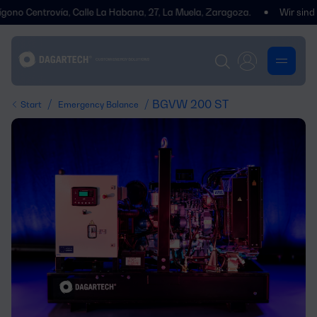
Centrovía, Calle La Habana, 27, La Muela, Zaragoza.
Wir sind umgez
/
/ BGVW 200 ST
Start
Emergency Balance