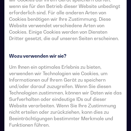
wenn sie für den Betrieb dieser Website unbedingt
Unterbrechung. Sie ermöglichen die Lastumschaltung
erforderlich sind. Für alle anderen Arten von
von zwei Drehstromquellen über potentialfreie
Cookies benötigen wir Ihre Zustimmung. Diese
Fernkontakte von einer externen automatischen
Website verwendet verschiedene Arten von
Steuerung mit Impulslogik oder einem Schalter.
Cookies. Einige Cookies werden von Diensten
Dritter gesetzt, die auf unseren Seiten erscheinen.
Sie sind für den Einsatz in Niederspannungs-
Stromversorgungssysteme vorgesehen, in denen eine
Wozu verwenden wir sie?
kurze Unterbrechung der Stromversorgung der Last
während der Umschaltung akzeptabel ist.
Um Ihnen ein optimales Erlebnis zu bieten,
verwenden wir Technologien wie Cookies, um
Informationen auf Ihrem Gerät zu speichern
und/oder darauf zuzugreifen. Wenn Sie diesen
Technische Datenblätter für Umschalter
Technologien zustimmen, können wir Daten wie das
Surfverhalten oder eindeutige IDs auf dieser
Website verarbeiten. Wenn Sie Ihre Zustimmung
nicht erteilen oder zurückziehen, kann dies zu
Beeinträchtigungen bestimmter Merkmale und
Funktionen führen.