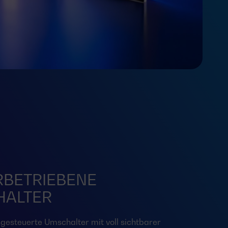
BETRIEBENE
HALTER
ngesteuerte Umschalter mit voll sichtbarer