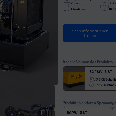
Version:
SPA
Geöffnet
480
Nach Informationen
fragen
Andere Version des Produkts
BGPSW 15 ST
Schallis
VERSION:
480/
SPANNUNG:
Produkt in anderen Spannung
BGPW 15 ST