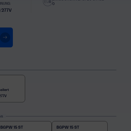
NNUNG:
0
/277V
oliert
277V
en
BGPW 15 ST
BGPW 15 ST