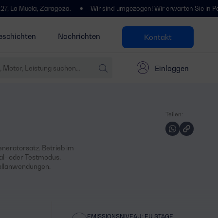
ela, Zaragoza.
Wir sind umgezogen! Wir erwarten Sie in Polígono Ce
eschichten
Nachrichten
Kontakt
Einloggen
Teilen:
neratorsatz. Betrieb im
al- oder Testmodus.
fallanwendungen.
EMISSIONSNIVEAU: EU STAGE