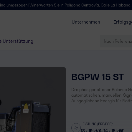
ogen! Wir erwarten Sie in Polígono Centrovía, Calle La Habana, 27, La Mu
Unternehmen
Erfolgsg
e Unterstützung
BGPW 15 ST
Dreiphasiger offener Balance Ge
automatischen, manuellen, Sign
Ausgeglichene Energie für Not
LEISTUNG (PRP/ESP):
18 / 19 kVA (14 / 15 kW)