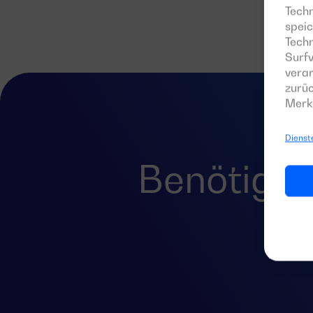
Techn
speic
Tech
Surfv
verar
zurüc
Merk
Dienst
Benötigen