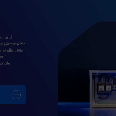
tz und
en (Automatic
steller. Mit
und
onale