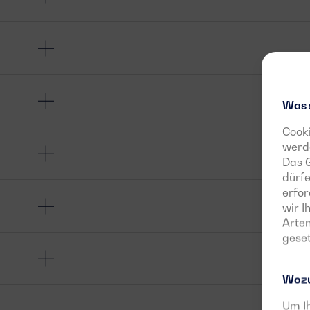
Was 
Cooki
werde
Das G
dürfe
erfor
wir 
Arten
geset
Wozu
Um Ih