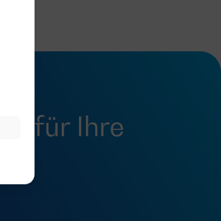
fel
für Ihre