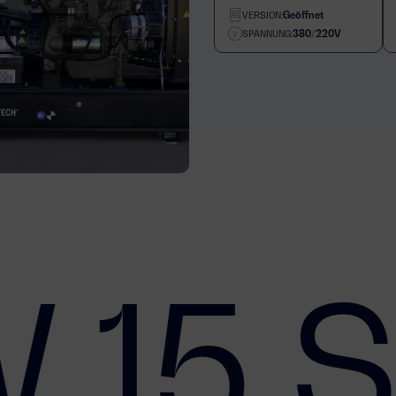
Geöffnet
VERSION:
380/220V
SPANNUNG:
 15 S