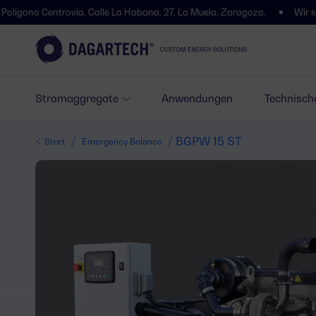
Centrovía, Calle La Habana, 27, La Muela, Zaragoza.
Wir sind umgez
Stromaggregate
Anwendungen
Technisch
/
/ BGPW 15 ST
Start
Emergency Balance