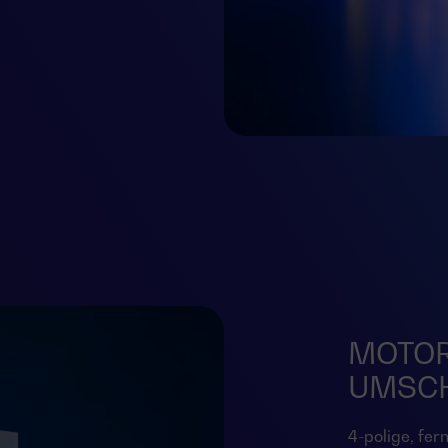
MOTOR
UMSC
4-polige, fer