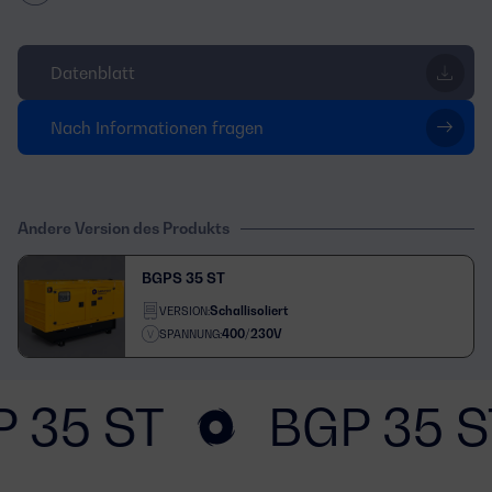
Datenblatt
Nach Informationen fragen
Andere Version des Produkts
BGPS 35 ST
Schallisoliert
VERSION:
400/230V
SPANNUNG:
 35 ST
BGP 35 S