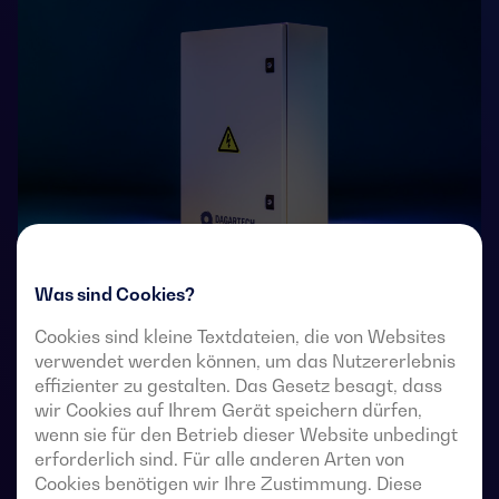
Was sind Cookies?
4-polige, ferngesteuerte Umschalter mit voll sichtbarer
Cookies sind kleine Textdateien, die von Websites
Unterbrechung. Sie ermöglichen die Lastumschaltung
verwendet werden können, um das Nutzererlebnis
von zwei Drehstromquellen über potentialfreie
effizienter zu gestalten. Das Gesetz besagt, dass
Fernkontakte von einer externen automatischen
wir Cookies auf Ihrem Gerät speichern dürfen,
Steuerung mit Impulslogik oder einem Schalter.
wenn sie für den Betrieb dieser Website unbedingt
erforderlich sind. Für alle anderen Arten von
Sie sind für den Einsatz in Niederspannungs-
Cookies benötigen wir Ihre Zustimmung. Diese