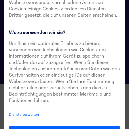
Website verwendet verschiedene Arten von
Stromversorgungssysteme vorgesehen, in denen eine
Cookies. Einige Cookies werden von Diensten
kurze Unterbrechung der Stromversorgung der Last
Dritter gesetzt, die auf unseren Seiten erscheinen.
während der Umschaltung akzeptabel ist.
Wozu verwenden wir sie?
Um Ihnen ein optimales Erlebnis zu bieten,
Technische Datenblätter für Umschalter
verwenden wir Technologien wie Cookies, um
Informationen auf Ihrem Gerät zu speichern
und/oder darauf zuzugreifen. Wenn Sie diesen
Technologien zustimmen, können wir Daten wie das
Surfverhalten oder eindeutige IDs auf dieser
Website verarbeiten. Wenn Sie Ihre Zustimmung
nicht erteilen oder zurückziehen, kann dies zu
Beeinträchtigungen bestimmter Merkmale und
Funktionen führen.
Dienste verwalten