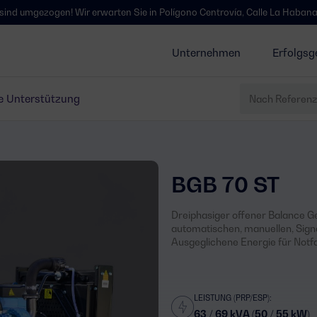
ogen! Wir erwarten Sie in Polígono Centrovía, Calle La Habana, 27, La Mu
Unternehmen
Erfolgsg
e Unterstützung
BGB 70 ST
Dreiphasiger offener Balance Ge
automatischen, manuellen, Sign
Ausgeglichene Energie für Not
LEISTUNG (PRP/ESP):
63 / 69 kVA (50 / 55 kW)