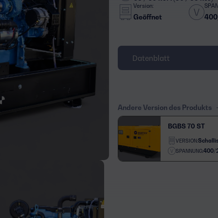
Version:
SPA
Geöffnet
400
Datenblatt
Andere Version des Produkts
BGBS 70 ST
Schallis
VERSION:
400/
SPANNUNG: