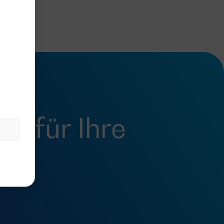
fel
für Ihre