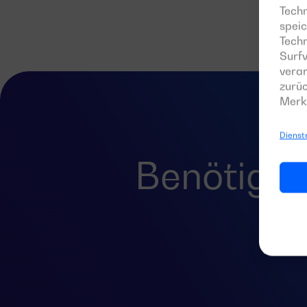
Techn
speic
Tech
Surfv
verar
zurüc
Merk
Dienst
Benötigen