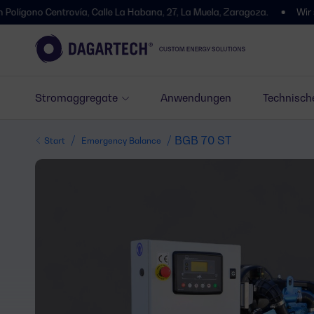
Centrovía, Calle La Habana, 27, La Muela, Zaragoza.
Wir sind umgez
Stromaggregate
Anwendungen
Technisch
/
/ BGB 70 ST
Start
Emergency Balance