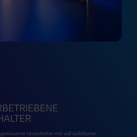
BETRIEBENE
HALTER
ngesteuerte Umschalter mit voll sichtbarer