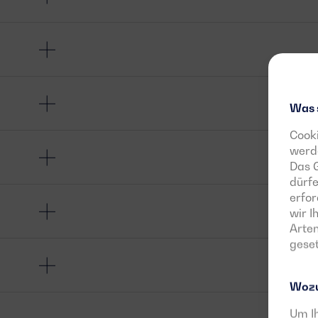
Was 
Cooki
werde
Das G
dürfe
erfor
wir 
Arten
geset
Wozu
Um Ih