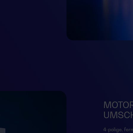
MOTOR
UMSC
4-polige, fer