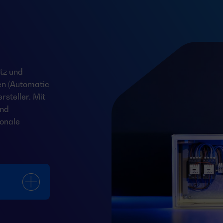
tz und
en (Automatic
steller. Mit
und
onale