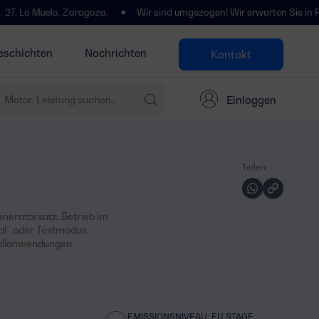
ela, Zaragoza.
Wir sind umgezogen! Wir erwarten Sie in Polígono Ce
eschichten
Nachrichten
Kontakt
Einloggen
Teilen:
neratorsatz. Betrieb im
al- oder Testmodus.
fallanwendungen.
EMISSIONSNIVEAU: EU STAGE