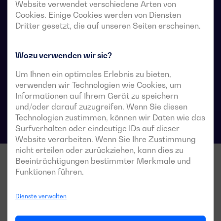
Website verwendet verschiedene Arten von
Stromversorgungssysteme vorgesehen, in denen eine
Cookies. Einige Cookies werden von Diensten
kurze Unterbrechung der Stromversorgung der Last
Dritter gesetzt, die auf unseren Seiten erscheinen.
während der Umschaltung akzeptabel ist.
Wozu verwenden wir sie?
Um Ihnen ein optimales Erlebnis zu bieten,
Technische Datenblätter für Umschalter
verwenden wir Technologien wie Cookies, um
Informationen auf Ihrem Gerät zu speichern
und/oder darauf zuzugreifen. Wenn Sie diesen
Technologien zustimmen, können wir Daten wie das
Surfverhalten oder eindeutige IDs auf dieser
Website verarbeiten. Wenn Sie Ihre Zustimmung
nicht erteilen oder zurückziehen, kann dies zu
Beeinträchtigungen bestimmter Merkmale und
Funktionen führen.
Dienste verwalten