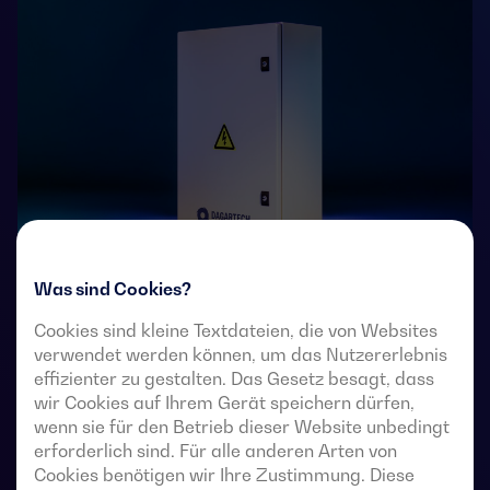
Was sind Cookies?
4-polige, ferngesteuerte Umschalter mit voll sichtbarer
Cookies sind kleine Textdateien, die von Websites
Unterbrechung. Sie ermöglichen die Lastumschaltung
verwendet werden können, um das Nutzererlebnis
von zwei Drehstromquellen über potentialfreie
effizienter zu gestalten. Das Gesetz besagt, dass
Fernkontakte von einer externen automatischen
wir Cookies auf Ihrem Gerät speichern dürfen,
Steuerung mit Impulslogik oder einem Schalter.
wenn sie für den Betrieb dieser Website unbedingt
erforderlich sind. Für alle anderen Arten von
Sie sind für den Einsatz in Niederspannungs-
Cookies benötigen wir Ihre Zustimmung. Diese