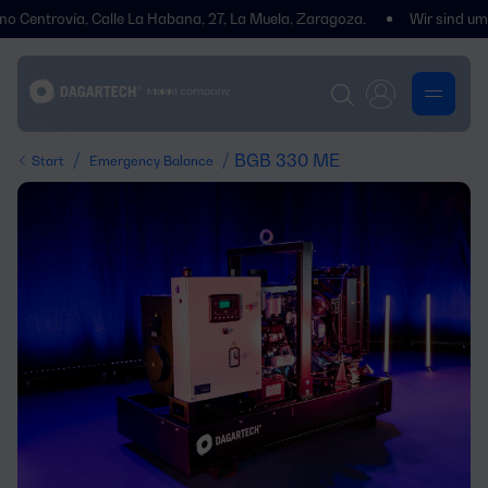
trovía, Calle La Habana, 27, La Muela, Zaragoza.
Wir sind umgezogen
/
/ BGB 330 ME
Start
Emergency Balance