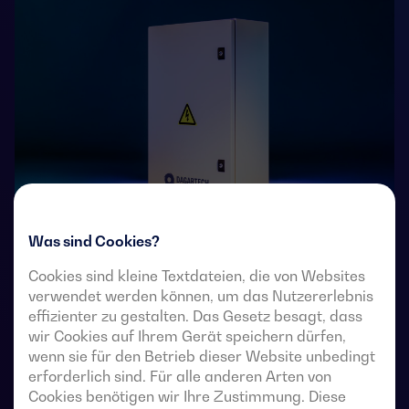
Was sind Cookies?
4-polige, ferngesteuerte Umschalter mit voll sichtbarer
Cookies sind kleine Textdateien, die von Websites
Unterbrechung. Sie ermöglichen die Lastumschaltung
verwendet werden können, um das Nutzererlebnis
von zwei Drehstromquellen über potentialfreie
effizienter zu gestalten. Das Gesetz besagt, dass
Fernkontakte von einer externen automatischen
wir Cookies auf Ihrem Gerät speichern dürfen,
Steuerung mit Impulslogik oder einem Schalter.
wenn sie für den Betrieb dieser Website unbedingt
erforderlich sind. Für alle anderen Arten von
Sie sind für den Einsatz in Niederspannungs-
Cookies benötigen wir Ihre Zustimmung. Diese