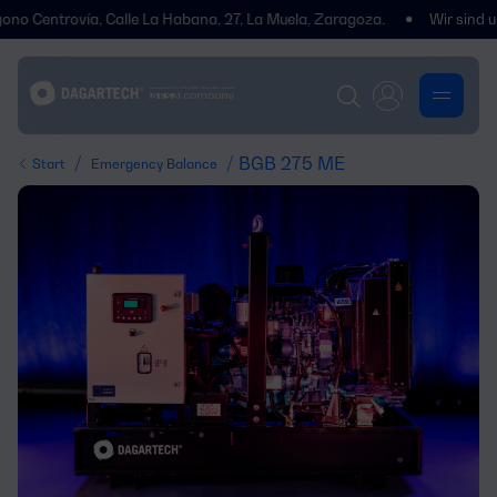
entrovía, Calle La Habana, 27, La Muela, Zaragoza.
Wir sind umgezo
/
/ BGB 275 ME
Start
Emergency Balance