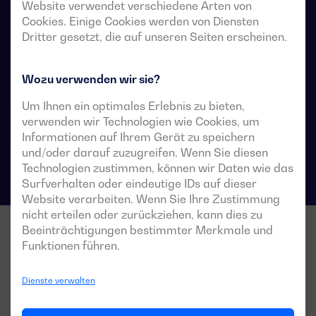
Website verwendet verschiedene Arten von
Stromversorgungssysteme vorgesehen, in denen eine
Cookies. Einige Cookies werden von Diensten
kurze Unterbrechung der Stromversorgung der Last
Dritter gesetzt, die auf unseren Seiten erscheinen.
während der Umschaltung akzeptabel ist.
Wozu verwenden wir sie?
Um Ihnen ein optimales Erlebnis zu bieten,
Technische Datenblätter für Umschalter
verwenden wir Technologien wie Cookies, um
Informationen auf Ihrem Gerät zu speichern
und/oder darauf zuzugreifen. Wenn Sie diesen
Technologien zustimmen, können wir Daten wie das
Surfverhalten oder eindeutige IDs auf dieser
Website verarbeiten. Wenn Sie Ihre Zustimmung
nicht erteilen oder zurückziehen, kann dies zu
Beeinträchtigungen bestimmter Merkmale und
Funktionen führen.
Dienste verwalten