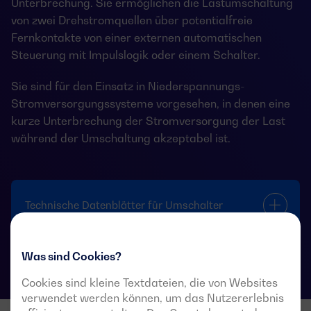
Unterbrechung. Sie ermöglichen die Lastumschaltung
von zwei Drehstromquellen über potentialfreie
Fernkontakte von einer externen automatischen
Steuerung mit Impulslogik oder einem Schalter.
Sie sind für den Einsatz in Niederspannungs-
Stromversorgungssysteme vorgesehen, in denen eine
kurze Unterbrechung der Stromversorgung der Last
während der Umschaltung akzeptabel ist.
Technische Datenblätter für Umschalter
Was sind Cookies?
Cookies sind kleine Textdateien, die von Websites
verwendet werden können, um das Nutzererlebnis