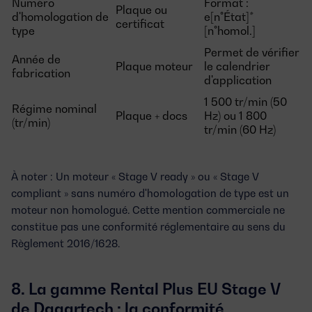
Numéro
Format :
Plaque ou
d'homologation de
e[n°État]*
certificat
type
[n°homol.]
Permet de vérifier
Année de
Plaque moteur
le calendrier
fabrication
d'application
1 500 tr/min (50
Régime nominal
Plaque + docs
Hz) ou 1 800
(tr/min)
tr/min (60 Hz)
À noter :
Un moteur « Stage V ready » ou « Stage V
compliant » sans numéro d'homologation de type est un
moteur non homologué. Cette mention commerciale ne
constitue pas une conformité réglementaire au sens du
Règlement 2016/1628.
8. La gamme Rental Plus EU Stage V
de Dagartech : la conformité