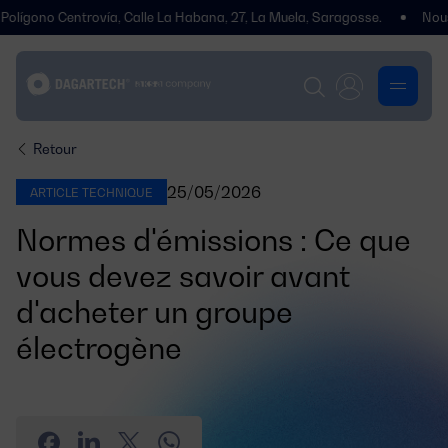
rovía, Calle La Habana, 27, La Muela, Saragosse.
Nous avons déména
Retour
25/05/2026
ARTICLE TECHNIQUE
Normes d'émissions : Ce que
vous devez savoir avant
d'acheter un groupe
électrogène