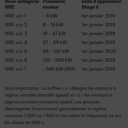
Sous-catégorie
Puissance
Date d'application
NRE
moteur
Stage V
NRE-v/c-1
< 8 kW
1er janvier 2019
NRE-v/c-2
8 – 19 kW
1er janvier 2019
NRE-v/c-3
19 – 37 kW
1er janvier 2019
NRE-v/c-4
37 – 56 kW
1er janvier 2019
NRE-v/c-5
56 – 130 kW
1er janvier 2020
NRE-v/c-6
130 – 560 kW
1er janvier 2019
NRE-v/c-7
> 560 kW (NRE)
1er janvier 2019
Note importante :
Le suffixe « v » désigne les moteurs à
régime variable (
variable speed
) et « c » les moteurs à
régime constant (
constant speed
). Les groupes
électrogènes fonctionnent généralement à régime
constant (1 500 ou 1 800 tr/min selon la fréquence), ce qui
les classe en NRE-c.