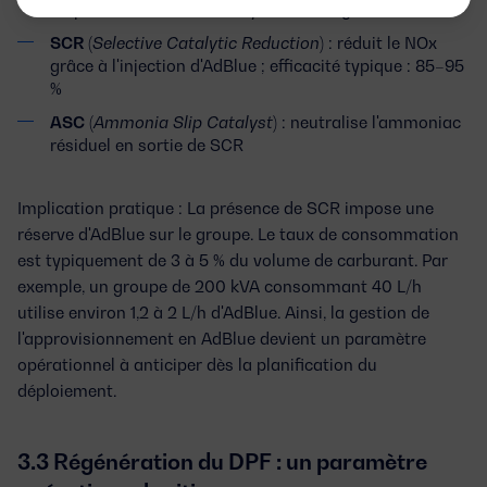
ou passivement selon le cycle de charge
SCR
(
Selective Catalytic Reduction
) : réduit le NOx
grâce à l'injection d'AdBlue ; efficacité typique : 85–95
%
ASC
(
Ammonia Slip Catalyst
) : neutralise l'ammoniac
résiduel en sortie de SCR
Implication pratique :
La présence de SCR impose une
réserve d'AdBlue
sur le groupe. Le taux de consommation
est typiquement de 3 à 5 % du volume de carburant. Par
exemple, un groupe de 200 kVA consommant 40 L/h
utilise environ 1,2 à 2 L/h d'AdBlue. Ainsi, la gestion de
l'approvisionnement en AdBlue devient un paramètre
opérationnel à anticiper dès la planification du
déploiement.
3.3 Régénération du DPF : un paramètre