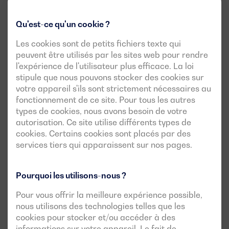
Catalyseur
HC
0,19
g/kWh
d'oxydation (DOC)
Qu'est-ce qu'un cookie ?
SCR (réduction
NOx
0,4
g/kWh
Les cookies sont de petits fichiers texte qui
catalytique sélective)
peuvent être utilisés par les sites web pour rendre
DPF (filtre à
PM
0,015
g/kWh
l'expérience de l'utilisateur plus efficace. La loi
particules)
stipule que nous pouvons stocker des cookies sur
PN
1 × 10¹²
n°/kWh
DPF à paroi filtrante
votre appareil s'ils sont strictement nécessaires au
fonctionnement de ce site. Pour tous les autres
types de cookies, nous avons besoin de votre
La limite NOx de
0,4 g/kWh
représente une réduction de
autorisation. Ce site utilise différents types de
88 % par rapport au Stage IIIB. Pour atteindre ce seuil, les
cookies. Certains cookies sont placés par des
services tiers qui apparaissent sur nos pages.
fabricants intègrent systématiquement un système
SCR
(
Selective Catalytic Reduction
). Ce système utilise l'
AdBlue
(solution d'urée à 32,5 %) pour convertir le NOx en azote
Pourquoi les utilisons-nous ?
inoffensif (N₂) et en vapeur d'eau.
Pour vous offrir la meilleure expérience possible,
La limite PN de
1 × 10¹² particules/kWh
est entièrement
nous utilisons des technologies telles que les
nouvelle par rapport aux normes antérieures. Elle impose
cookies pour stocker et/ou accéder à des
l'utilisation d'un
DPF à paroi filtrante
(
wall-flow DPF
), seul
informations sur votre appareil. Le fait de