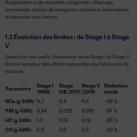
d'application à de nouvelles catégories : allumage
commandé, navires de navigation intérieure, locomotives
et véhicules tout-terrain.
1.2 Évolution des limites : de Stage I à Stage
V
L'évolution des seuils d'émissions entre Stage I et Stage V
illustre l'ampleur des efforts demandés aux fabricants de
moteurs :
Stage I
Stage
Stage V
Réduction
Paramètre
(1999)
IIIB (2011)
(2019)
totale
NOx (g/kWh)
9,2
3,4
0,4
−96 %
PM (g/kWh)
0,54
0,025
0,015
−97 %
HC (g/kWh)
1,3
0,19
0,19
−85 %
CO (g/kWh)
5,0
3,5
3,5
−30 %