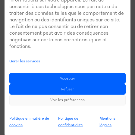
capable d'atteindre les niveaux de filtration requis pour les
consentir à ces technologies nous permettra de
traiter des données telles que le comportement de
particules ultrafines. En effet, les catalyseurs d'oxydation
navigation ou des identifiants uniques sur ce site.
seuls (DOC) ne suffisent pas.
Le fait de ne pas consentir ou de retirer son
consentement peut avoir des conséquences
3.2 Système de post-traitement typique
négatives sur certaines caractéristiques et
fonctions.
d'un moteur Stage V
Un groupe électrogène Stage V de puissance moyenne (56
Gérer les services
– 560 kW) intègre généralement la chaîne de post-
traitement suivante :
Accepter
DOC → DPF → SCR → ASC
Refuser
Voir les préférences
DOC
(
Diesel Oxidation Catalyst
) : oxyde le CO et les
HC résiduels ; produit du NO₂ qui facilite la
régénération passive du DPF
Politique en matière de
Politique de
Mentions
DPF
(
Diesel Particulate Filter
) : capture les particules
cookies
confidentialité
légales
fines (PM) et ultrafines (PN) ; se régénère activement