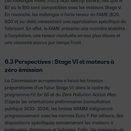
Les mélanges
FAME
(
Fatty Acid Methyl Esters
) tels que le
B7 ou le B10 sont compatibles avec les moteurs Stage V.
En revanche, les mélanges à forte teneur en FAME (B20,
B30 et au-delà) nécessitent une approbation spécifique du
fabricant. En effet, le FAME présente une moindre stabilité
à l'oxydation, une teneur résiduelle en eau plus élevée et
une viscosité accrue par temps froid.
6.3 Perspectives : Stage VI et moteurs à
zéro émission
La Commission européenne a lancé les travaux
préparatoires d'un futur
Stage VI
, dans le cadre du
programme
Fit for 55
et du
Zero Pollution Action Plan
.
D'après les orientations préliminaires (consultation
publique 2023–2024), les limites NRMM s'aligneront
progressivement avec les normes Euro 7. Par ailleurs, des
dispositions spécifiques concerneront les moteurs à
hydrogène, électriques et hybrides. Enfin, les exigences de