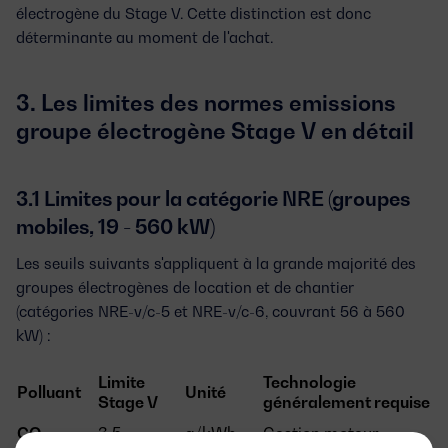
électrogène
du Stage V. Cette distinction est donc
déterminante au moment de l'achat.
3. Les limites des normes emissions
groupe électrogène Stage V en détail
3.1 Limites pour la catégorie NRE (groupes
mobiles, 19 - 560 kW)
Les seuils suivants s'appliquent à la grande majorité des
groupes électrogènes de location et de chantier
(catégories NRE-v/c-5 et NRE-v/c-6, couvrant 56 à 560
kW) :
Limite
Technologie
Polluant
Unité
Stage V
généralement requise
CO
3,5
g/kWh
Gestion moteur