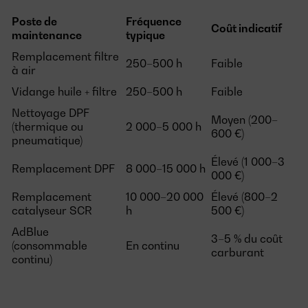
Poste de
Fréquence
Coût indicatif
maintenance
typique
Remplacement filtre
250–500 h
Faible
à air
Vidange huile + filtre
250–500 h
Faible
Nettoyage DPF
Moyen (200–
(thermique ou
2 000–5 000 h
600 €)
pneumatique)
Élevé (1 000–3
Remplacement DPF
8 000–15 000 h
000 €)
Remplacement
10 000–20 000
Élevé (800–2
catalyseur SCR
h
500 €)
AdBlue
3–5 % du coût
(consommable
En continu
carburant
continu)