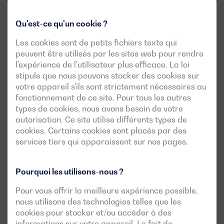
réservation un week-end chargé. Un prestataire logistique
rate ses délais contractuels. Dans chacun de ces cas, le
Qu'est-ce qu'un cookie ?
coût réputationnel dépasse largement la perte
opérationnelle immédiate. Certains contrats B2B incluent
Les cookies sont de petits fichiers texte qui
peuvent être utilisés par les sites web pour rendre
des
pénalités de disponibilité
(SLA -
Service Level
l'expérience de l'utilisateur plus efficace. La loi
Agreement
) qui s'activent dès la première heure de
stipule que nous pouvons stocker des cookies sur
coupure. Ces pénalités peuvent atteindre plusieurs pour
votre appareil s'ils sont strictement nécessaires au
cent du contrat annuel.
fonctionnement de ce site. Pour tous les autres
types de cookies, nous avons besoin de votre
autorisation. Ce site utilise différents types de
3. Les secteurs les plus exposés au
cookies. Certains cookies sont placés par des
coût coupure électrique entreprise
services tiers qui apparaissent sur nos pages.
3.1 L'industrie et la production continue
Pourquoi les utilisons-nous ?
Les processus industriels continus sont parmi les plus
Pour vous offrir la meilleure expérience possible,
vulnérables. On y trouve les fours industriels, les lignes
nous utilisons des technologies telles que les
cookies pour stocker et/ou accéder à des
d'extrusion plastique, les cuves de traitement chimique et
informations sur votre appareil. Le fait de