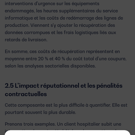
interventions d'urgence sur les équipements
endommagés, les heures supplémentaires du service
informatique et les coûts de redémarrage des lignes de
production. Viennent s'y ajouter la récupération des
données corrompues et les frais logistiques liés aux
retards de livraison.
En somme, ces coûts de récupération représentent en
moyenne entre 20 % et 40 % du coût total d'une coupure,
selon les analyses sectorielles disponibles.
2.5 L'impact réputationnel et les pénalités
contractuelles
Cette composante est la plus difficile à quantifier. Elle est
pourtant souvent la plus durable.
Prenons trois exemples. Un client hospitalier subit une
interruption de service. Un hôtel perd son système de