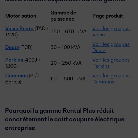
Gamme de
Motorisation
Page produit
puissance
Volvo Penta
(TAD /
Voir les groupes
250 – 670+ kVA
TWD)
Volvo
Voir les groupes
Deutz
(TCD)
30 – 100 kVA
Deutz
Perkins
(400J /
Voir les groupes
20 – 250 kVA
1200)
Perkins
Cummins
(B / L
Voir les groupes
100 – 500+ kVA
Series)
Cummins
Pourquoi la gamme Rental Plus réduit
concrètement le coût coupure électrique
entreprise