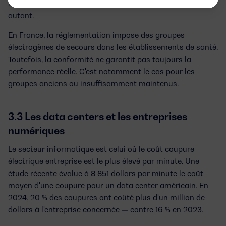
ininterrompue. Les systèmes de ventilation le sont tout
autant.
En France, la réglementation impose des groupes
électrogènes de secours dans les établissements de santé.
Toutefois, la conformité ne garantit pas toujours la
performance réelle. C'est notamment le cas pour les
groupes anciens ou insuffisamment maintenus.
3.3 Les data centers et les entreprises
numériques
Le secteur informatique est celui où le
coût coupure
électrique entreprise
est le plus élevé par minute. Une
étude récente évalue à
8 851 dollars par minute
le coût
moyen d'une coupure pour un data center américain. En
2024, 20 % des coupures ont coûté plus d'un million de
dollars à l'entreprise concernée — contre 16 % en 2023.