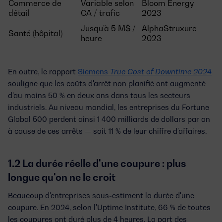
Commerce de
Variable selon
Bloom Energy
détail
CA / trafic
2023
Jusqu'à 5 M$ /
AlphaStruxure
Santé (hôpital)
heure
2023
En outre, le rapport
Siemens
True Cost of Downtime 2024
souligne que les coûts d'arrêt non planifié ont augmenté
d'au moins 50 % en deux ans dans tous les secteurs
industriels. Au niveau mondial, les entreprises du Fortune
Global 500 perdent ainsi 1 400 milliards de dollars par an
à cause de ces arrêts — soit 11 % de leur chiffre d'affaires.
1.2 La durée réelle d'une coupure : plus
longue qu'on ne le croit
Beaucoup d'entreprises sous-estiment la durée d'une
coupure. En 2024, selon l'Uptime Institute,
66 % de toutes
les coupures ont duré plus de 4 heures
. La part des