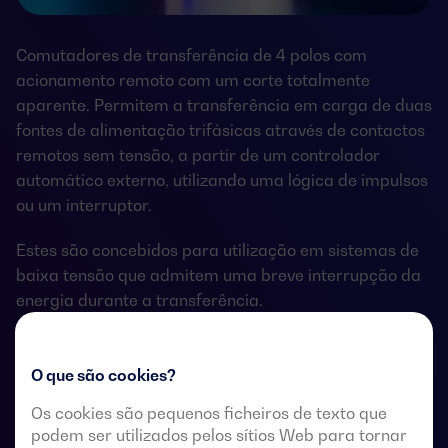
Comutadores de transferência de 4 polos com
acionamento remoto com um corte totalmente
aparente. Permitem a transferência em carga de duas
fontes de alimentação trifásicas através de contactos
remotos sem tensão, a partir de um controlador
automático externo, utilizando uma lógica de impulsos
ou um interruptor.
Estes são concebidos para utilização em sistemas de
baixa tensão que admitem uma breve interrupção da
energia durante a transferência.
O que são cookies?
Especificações técnicas das comutações
Os cookies são pequenos ficheiros de texto que
podem ser utilizados pelos sítios Web para tornar