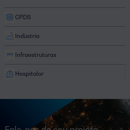
CPDS
Indùstria
Infraestruturas
Hospitalar
Fale-nos do seu projeto,