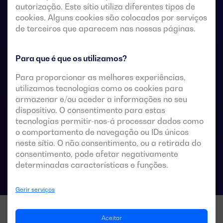
autorização. Este sítio utiliza diferentes tipos de
remotos sem tensão, a partir de um controlador
cookies. Alguns cookies são colocados por serviços
automático externo, utilizando uma lógica de impulsos
de terceiros que aparecem nas nossas páginas.
ou um interruptor.
Estes são concebidos para utilização em sistemas de
Para que é que os utilizamos?
baixa tensão que admitem uma breve interrupção da
Para proporcionar as melhores experiências,
energia durante a transferência.
utilizamos tecnologias como os cookies para
armazenar e/ou aceder a informações no seu
dispositivo. O consentimento para estas
tecnologias permitir-nos-á processar dados como
Especificações técnicas das comutações
o comportamento de navegação ou IDs únicos
neste sítio. O não consentimento, ou a retirada do
consentimento, pode afetar negativamente
determinadas características e funções.
Gerir serviços
Aceitar