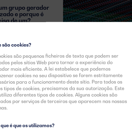
 um grupo gerador
izado e porque é
cisa de um?
e são cookies?
ookies são pequenos ficheiros de texto que podem ser
zados pelos sítios Web para tornar a experiência do
zador mais eficiente. A lei estabelece que podemos
zenar cookies no seu dispositivo se forem estritamente
sários para o funcionamento deste sítio. Para todos os
s tipos de cookies, precisamos da sua autorização. Este
 utiliza diferentes tipos de cookies. Alguns cookies são
cados por serviços de terceiros que aparecem nas nossas
nas.
ARTIGO TÉCNICO
que é que os utilizamos?