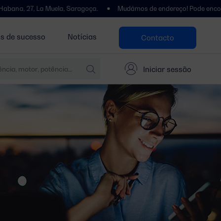
 Muela, Saragoça.
Mudámos de endereço! Pode encontrar-nos em: Pol
as de sucesso
Notícias
Contacto
Iniciar sessão