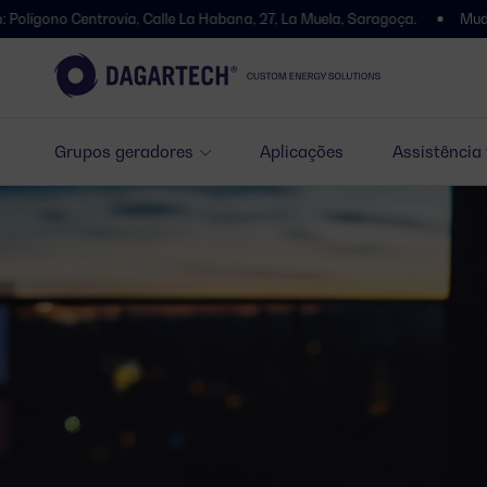
vía, Calle La Habana, 27, La Muela, Saragoça.
Mudámos de endereç
Grupos geradores
Aplicações
Assistência