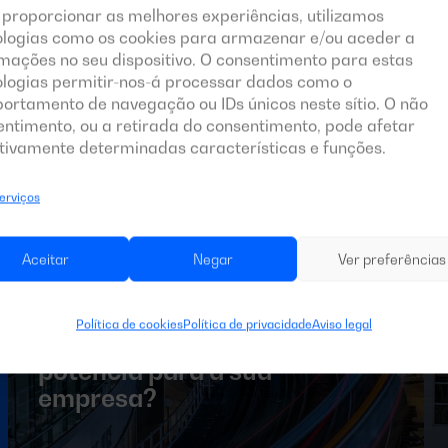
 proporcionar as melhores experiências, utilizamos
ologias como os cookies para armazenar e/ou aceder a
mações no seu dispositivo. O consentimento para estas
ologias permitir-nos-á processar dados como o
ortamento de navegação ou IDs únicos neste sítio. O não
entimento, ou a retirada do consentimento, pode afetar
tivamente determinadas características e funções.
serviços
Aceitar
Negar
Ver preferências
Fevereiro 7, 2026
Vale a pena investir num
Política de cookies
Política de privacidade
Aviso legal
grupo gerador de média
potência para a sua
empresa?