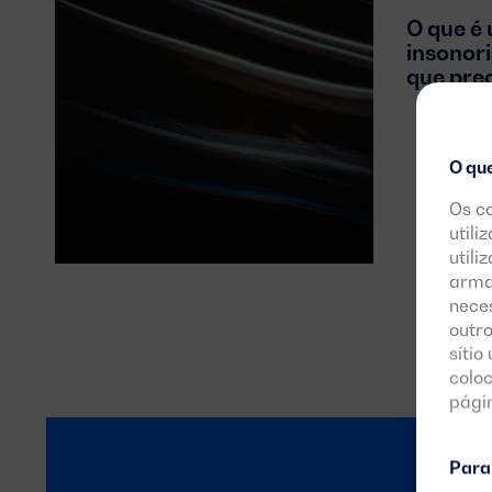
O que é
insonor
que pre
O qu
Os c
utili
utili
arma
neces
outro
sítio
colo
pági
Para 