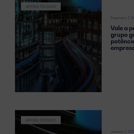
ARTIGO TÉCNICO
Fevereiro 7, 
Vale a p
grupo g
potênci
empres
ARTIGO TÉCNICO
Janeiro 7, 20