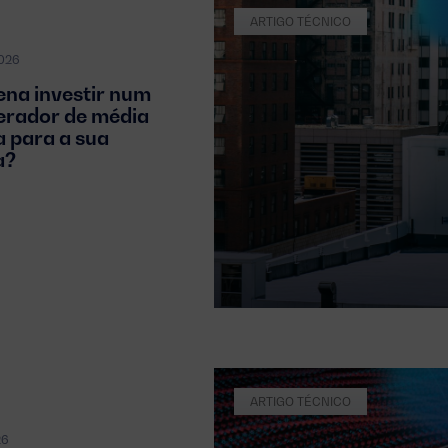
ARTIGO TÉCNICO
2026
ena investir num
erador de média
a para a sua
a?
ARTIGO TÉCNICO
26