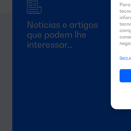
Para
tecn
infor
Notícias e artigos
tecn
comp
que podem lhe
cons
interessar…
nega
Gerir 