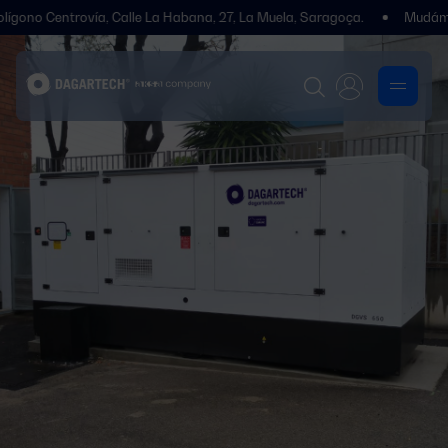
entrovía, Calle La Habana, 27, La Muela, Saragoça.
Mudámos de en