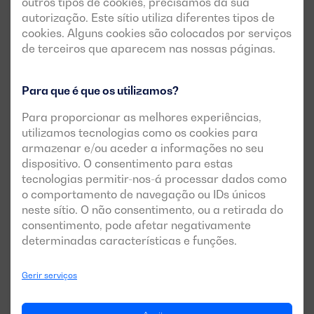
outros tipos de cookies, precisamos da sua
Fiabilidade:
Garante o funcionamento
autorização. Este sítio utiliza diferentes tipos de
ininterrupto da estação de
cookies. Alguns cookies são colocados por serviços
bombagem, com capacidade para
de terceiros que aparecem nas nossas páginas.
pôr em marcha as duas bombas de
forma simultânea.
Para que é que os utilizamos?
Eficiência
Otimização do consumo de
Para proporcionar as melhores experiências,
energética:
combustível e funcionamento estável
utilizamos tecnologias como os cookies para
graças à introdução de um motor EU
armazenar e/ou aceder a informações no seu
Stage II de primeira linha.
dispositivo. O consentimento para estas
tecnologias permitir-nos-á processar dados como
o comportamento de navegação ou IDs únicos
neste sítio. O não consentimento, ou a retirada do
consentimento, pode afetar negativamente
determinadas características e funções.
Gerir serviços