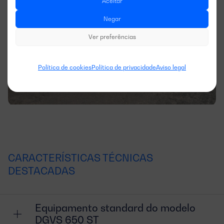
Aceitar
Negar
Ver preferências
Política de cookies
Política de privacidade
Aviso legal
CARACTERÍSTICAS TÉCNICAS
DESTACADAS
Equipamento standard do modelo
DGVS 650 ST