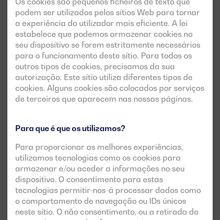
Os cookies são pequenos ficheiros de texto que
podem ser utilizados pelos sítios Web para tornar
As canópias insonorizadas são estruturas fixadas à
a experiência do utilizador mais eficiente. A lei
bancada do gerador e têm um material isolante no
estabelece que podemos armazenar cookies no
interior que as cobre. Concretamente, as nossas
seu dispositivo se forem estritamente necessários
canópias
estão fabricadas
em aço galvanizado de alta
para o funcionamento deste sítio. Para todos os
outros tipos de cookies, precisamos da sua
resistência
.
autorização. Este sítio utiliza diferentes tipos de
Para além dos materiais, a própria arquitetura das
cookies. Alguns cookies são colocados por serviços
canópias favorece - ou não - a presença de mais ou
de terceiros que aparecem nas nossas páginas.
menos ruído. Neste sentido, devemos compreender que
um dos principais desafios consiste em
assegurar que as
Para que é que os utilizamos?
entradas e saídas de ar favorecem a circulação do ar no
interior da canópia, atenuando simultaneamente a
Para proporcionar as melhores experiências,
emissão de ruído
. Uma conceção inteligente da canópia
utilizamos tecnologias como os cookies para
armazenar e/ou aceder a informações no seu
permitir-nos-á satisfazer estes dois requisitos
dispositivo. O consentimento para estas
fundamentais.
tecnologias permitir-nos-á processar dados como
o comportamento de navegação ou IDs únicos
neste sítio. O não consentimento, ou a retirada do
Materiais isolantes em