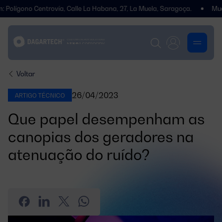
no Centrovía, Calle La Habana, 27, La Muela, Saragoça.
Mudámos de
Voltar
26/04/2023
ARTIGO TÉCNICO
Que papel desempenham as
canopias dos geradores na
atenuação do ruído?