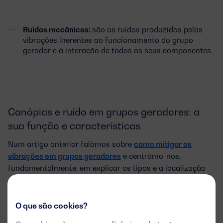
Ruídos mecânicos:
são os ruídos produzidos pelas
vibrações inerentes ao funcionamento do grupo
gerador e à interação de todos os seus componentes.
Canópias e ruído em grupos geradores: a
sua função e características
Num artigo anterior falámos sobre
como mitigar as
vibrações em grupos geradores
e centrámo-nos,
fundamentalmente, em explicar os tipos e a localização
dos elementos antivibrações.
Nesta ocasião, queremos centrar a nossa atenção nas
O que são cookies?
envolventes dos grupos geradores
insonorizados e que
são as suas principais características.