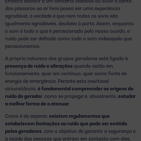
Embora assistir a um concerto clássico ou ouvir o canto
dos pássaros ao ar livre possa ser uma experiência
agradável, a verdade é que nem todos os sons são
igualmente agradáveis, decibéis à parte. Assim, enquanto
o som é tudo o que é percecionado pelo nosso ouvido, o
ruído pode ser definido como todo o som indesejado que
percecionamos.
A própria natureza dos grupos geradores está ligada à
presença de ruído e vibrações
quando estão em
funcionamento, quer em contínuo, quer como fonte de
energia de emergência. Perante esta inevitável
circunstância,
é fundamental compreender as origens do
ruído do gerador
, como se propaga e, obviamente,
estudar
a melhor forma de o atenuar
.
Como é de esperar,
existem regulamentos que
estabelecem limitações ao ruído que pode ser emitido
pelos geradores
, com o objetivo de garantir a segurança e
a saúde das pessoas que entram em contacto com eles.