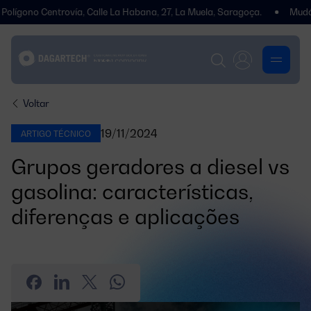
Centrovía, Calle La Habana, 27, La Muela, Saragoça.
Mudámos de e
Voltar
19/11/2024
ARTIGO TÉCNICO
Grupos geradores a diesel vs
gasolina: características,
diferenças e aplicações