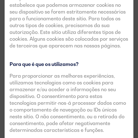
Graças à volatilidade da gasolina, estes geradores têm
estabelece que podemos armazenar cookies no
um
arranque mais rápido
e uma
resposta
mais
ágil
seu dispositivo se forem estritamente necessários
perante a demanda de energia. No entanto, requerem
para o funcionamento deste sítio. Para todos os
manutenção mais frequente devido à natureza do
outros tipos de cookies, precisamos da sua
autorização. Este sítio utiliza diferentes tipos de
combustível e ao desgaste dos componentes do motor.
cookies. Alguns cookies são colocados por serviços
de terceiros que aparecem nas nossas páginas.
Para que é que os utilizamos?
Para proporcionar as melhores experiências,
utilizamos tecnologias como os cookies para
armazenar e/ou aceder a informações no seu
dispositivo. O consentimento para estas
tecnologias permitir-nos-á processar dados como
o comportamento de navegação ou IDs únicos
neste sítio. O não consentimento, ou a retirada do
consentimento, pode afetar negativamente
determinadas características e funções.