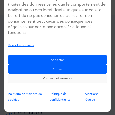
traiter des données telles que le comportement de
navigation ou des identifiants uniques sur ce site.
Le fait de ne pas consentir ou de retirer son
consentement peut avoir des conséquences
négatives sur certaines caractéristiques et
Pour quels
secteurs
ce
fonctions.
générateur est-il optimal?
Gérer les services
Accepter
Refuser
Voir les préférences
Agriculture et 
Politique en matière de
Politique de
Mentions
élevage
cookies
confidentialité
légales
Location de 