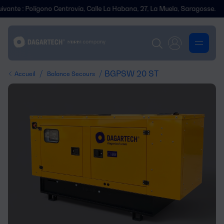
Polígono Centrovía, Calle La Habana, 27, La Muela, Saragosse.
Nous
/
/ BGPSW 20 ST
Accueil
Balance Secours