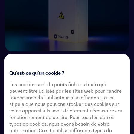
Commutateurs de transfert télécommandés à 4 pôles
avec une coupure entièrement apparente. Ils
Qu'est-ce qu'un cookie ?
permettent le transfert en charge de deux sources
Les cookies sont de petits fichiers texte qui
triphasées par l’intermédiaire de contacts à distance
peuvent être utilisés par les sites web pour rendre
exempts de tension, à partir d’un contrôleur
l'expérience de l'utilisateur plus efficace. La loi
automatique externe, utilisant une logique d’impulsions
stipule que nous pouvons stocker des cookies sur
ou un interrupteur.
votre appareil s'ils sont strictement nécessaires au
fonctionnement de ce site. Pour tous les autres
Ils sont conçus pour être utilisés dans des systèmes
types de cookies, nous avons besoin de votre
d’alimentation à basse tension où une interruption de
autorisation. Ce site utilise différents types de