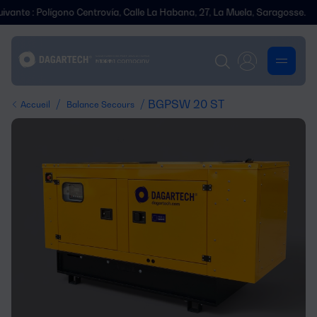
Polígono Centrovía, Calle La Habana, 27, La Muela, Saragosse.
Nous 
/
/ BGPSW 20 ST
Accueil
Balance Secours