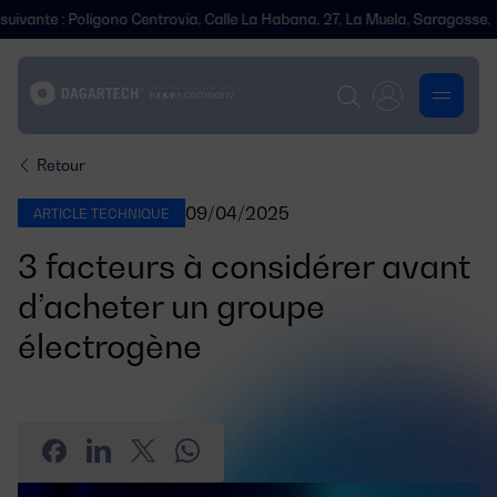
 : Polígono Centrovía, Calle La Habana, 27, La Muela, Saragosse.
No
Retour
09/04/2025
ARTICLE TECHNIQUE
3 facteurs à considérer avant
d’acheter un groupe
électrogène