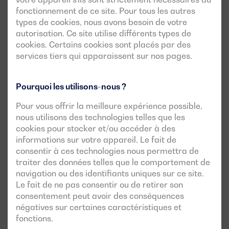
fonctionnement de ce site. Pour tous les autres
Marge de sécurité :
Il est recommandé de
choisir un
types de cookies, nous avons besoin de votre
générateur avec une capacité légèrement supérieure à
autorisation. Ce site utilise différents types de
celle requise
pour garantir un fonctionnement efficace
cookies. Certains cookies sont placés par des
et durable. Cela ne doit pas, pour autant, conduire à
services tiers qui apparaissent sur nos pages.
un surdimensionnement injustifié car, en plus
d’augmenter le coût de la solution, cela nuirait au bon
fonctionnement du groupe électrogène. À ce titre,
Pourquoi les utilisons-nous ?
nous vous aiderons à déterminer la puissance
Pour vous offrir la meilleure expérience possible,
optimale pour répondre à tous les points précédents.
nous utilisons des technologies telles que les
cookies pour stocker et/ou accéder à des
informations sur votre appareil. Le fait de
consentir à ces technologies nous permettra de
Type de carburant : Diesel ou essence
traiter des données telles que le comportement de
navigation ou des identifiants uniques sur ce site.
Concernant le choix du
type de carburant
à utiliser, nous
Le fait de ne pas consentir ou de retirer son
n’aurons pas toujours la possibilité de choisir librement.
consentement peut avoir des conséquences
La puissance requise limitera, dans une large mesure, les
négatives sur certaines caractéristiques et
options disponibles.
fonctions.