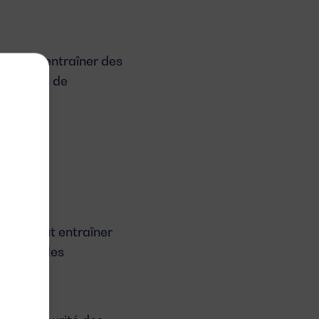
vue peut entraîner des
éputation de
érentes :
tion peut entraîner
ges sur des