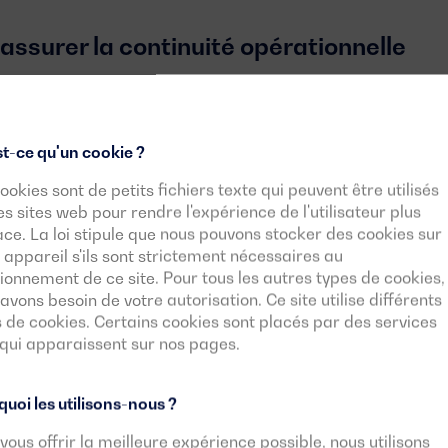
assurer la continuité opérationnelle
cœur de toute industrie moderne. Une interruption impré
endommager des équipements critiques et affecter la r
t-ce qu'un cookie ?
ookies sont de petits fichiers texte qui peuvent être utilisés
s de courant selon les secteurs
es sites web pour rendre l'expérience de l'utilisateur plus
ace. La loi stipule que nous pouvons stocker des cookies sur
 panne électrique peut avoir des conséquences très diff
 appareil s'ils sont strictement nécessaires au
ionnement de ce site. Pour tous les autres types de cookies,
avons besoin de votre autorisation. Ce site utilise différents
 de cookies. Certains cookies sont placés par des services
de données et télécommunications :
La perte d’alimenta
 qui apparaissent sur nos pages.
ruptions de service, la perte de données et des domma
nts de grande valeur.
uoi les utilisons-nous ?
vous offrir la meilleure expérience possible, nous utilisons