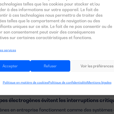
et installations médicales :
Les coupures comprometten
echnologies telles que les cookies pour stocker et/ou
et le fonctionnement d’équipements vitaux tels que les 
er à des informations sur votre appareil. Le fait de
de surveillance.
ntir à ces technologies nous permettra de traiter des
ées telles que le comportement de navigation ou des
ifiants uniques sur ce site. Le fait de ne pas consentir ou de
 et usines :
L’arrêt de la production peut provoquer des
rer son consentement peut avoir des conséquences
ives sur certaines caractéristiques et fonctions.
es, en particulier dans les secteurs ayant des process
.
les services
Accepter
Refuser
Voir les préférences
vant de procéder à un investissement dans un groupe é
de
déterminer la puissance nécessaire du groupe élect
issement est pertinent et utile pour l’entreprise.
Politique en matière de cookies
Politique de confidentialité
Mentions légales
s électrogènes évitent les interruptions critiq
ènes en entreprise
fonctionnent comme des systèmes 