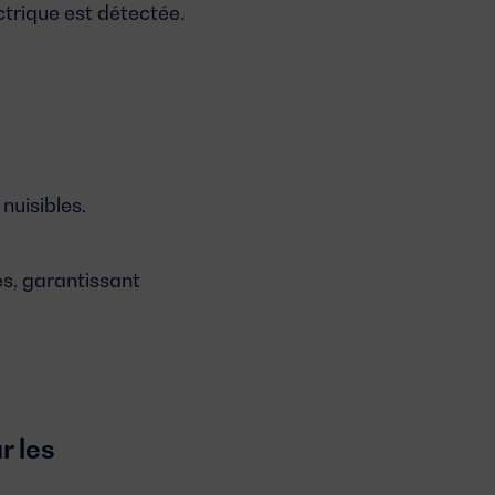
ctrique est détectée.
 nuisibles.
es, garantissant
r les