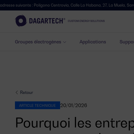
nte : Polígono Centrovía, Calle La Habana, 27, La Muela, Saragosse.
Groupes électrogènes
Applications
Suppor
Retour
20/01/2026
ARTICLE TECHNIQUE
Pourquoi les entre