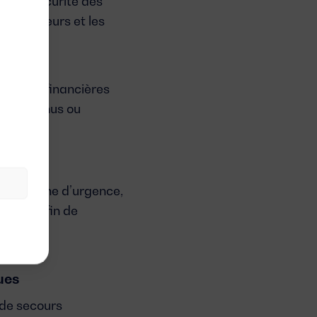
t la sécurité des
respirateurs et les
 pertes financières
us continus ou
lectrogène d’urgence,
rogène
, afin de
ues
de secours