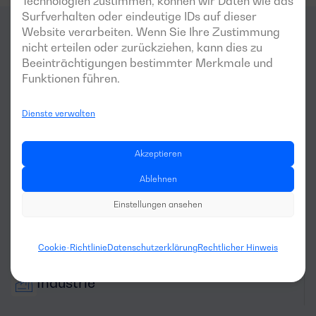
Technologien zustimmen, können wir Daten wie das
Surfverhalten oder eindeutige IDs auf dieser
Website verarbeiten. Wenn Sie Ihre Zustimmung
nicht erteilen oder zurückziehen, kann dies zu
Für welche
Bereiche
ist dieser
Beeinträchtigungen bestimmter Merkmale und
Generator am besten
Funktionen führen.
geeignet?
Dienste verwalten
Akzeptieren
Ablehnen
Einstellungen ansehen
Wohnbereich
Cookie-Richtlinie
Datenschutzerklärung
Rechtlicher Hinweis
Industrie