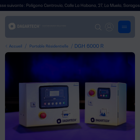
vante : Polígono Centrovía, Calle La Habana, 27, La Muela, Saragosse.
/
/ DGH 6000 R
Accueil
Portable Résidentielle