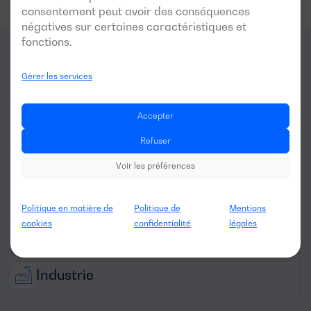
consentement peut avoir des conséquences
négatives sur certaines caractéristiques et
fonctions.
Pour quels
secteurs
ce
Gérer les services
générateur est-il optimal?
Accepter
Refuser
Voir les préférences
Politique en matière de
Politique de
Mentions
cookies
confidentialité
légales
Résidentiel
Industrie