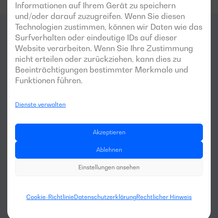
Informationen auf Ihrem Gerät zu speichern
und/oder darauf zuzugreifen. Wenn Sie diesen
Technologien zustimmen, können wir Daten wie das
Surfverhalten oder eindeutige IDs auf dieser
Für welche
Bereiche
ist dieser
Website verarbeiten. Wenn Sie Ihre Zustimmung
nicht erteilen oder zurückziehen, kann dies zu
Generator am besten
Beeinträchtigungen bestimmter Merkmale und
Funktionen führen.
geeignet?
Dienste verwalten
Akzeptieren
Ablehnen
Einstellungen ansehen
Landwirtschaft und 
Viehzucht
Cookie-Richtlinie
Datenschutzerklärung
Rechtlicher Hinweis
Maschinenvermietung