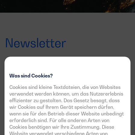
Newsletter
Angebote, Markteinführungen und
Neuigkeiten
Was sind Cookies?
Melden Sie sich für den Newsletter an und erfahren Sie
Cookies sind kleine Textdateien, die von Websites
alles über die neuesten Nachrichten und
verwendet werden können, um das Nutzererlebnis
Veranstaltungen
effizienter zu gestalten. Das Gesetz besagt, dass
wir Cookies auf Ihrem Gerät speichern dürfen,
Email
wenn sie für den Betrieb dieser Website unbedingt
erforderlich sind. Für alle anderen Arten von
Ich bin damit einverstanden, über diesen
Cookies benötigen wir Ihre Zustimmung. Diese
Newsletter auf dem Laufenden gehalten zu werden
Website verwendet verschiedene Arten von