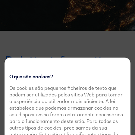
Boletim informativo
O que são cookies?
Ofertas, lançamentos e notícias
Os cookies são pequenos ficheiros de texto que
Subscreva a newsletter para saber tudo sobre o
podem ser utilizados pelos sítios Web para tornar
assunto
a experiência do utilizador mais eficiente. A lei
estabelece que podemos armazenar cookies no
seu dispositivo se forem estritamente necessários
Correo
para o funcionamento deste sítio. Para todos os
electrónico
outros tipos de cookies, precisamos da sua
Aceito receber informações através desta
newsletter
autorização. Este sítio utiliza diferentes tipos de