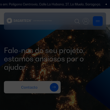
m: Polígono Centrovía, Calle La Habana, 27, La Muela, Saragoça.
M
Fale-nos do seu projeto,
estamos ansiosos por o
ajudar.
Contacto