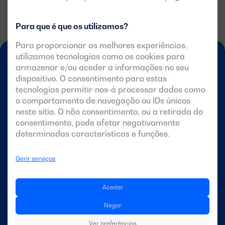
Para que é que os utilizamos?
Para proporcionar as melhores experiências,
utilizamos tecnologias como os cookies para
armazenar e/ou aceder a informações no seu
dispositivo. O consentimento para estas
tecnologias permitir-nos-á processar dados como
o comportamento de navegação ou IDs únicos
neste sítio. O não consentimento, ou a retirada do
PT-PT
consentimento, pode afetar negativamente
determinadas características e funções.
Gerir serviços
DAGARTECH
Aceitar
Sobre a Dagartech
Negar
Os nossos projectos
Ver preferências