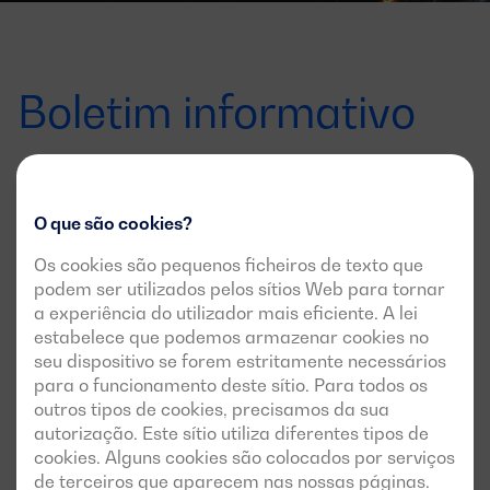
Boletim informativo
Ofertas, lançamentos e notícias
Subscreva a newsletter para saber tudo sobre o
O que são cookies?
assunto
Os cookies são pequenos ficheiros de texto que
podem ser utilizados pelos sítios Web para tornar
Correo
a experiência do utilizador mais eficiente. A lei
electrónico
estabelece que podemos armazenar cookies no
Aceito receber informações através desta
seu dispositivo se forem estritamente necessários
newsletter
para o funcionamento deste sítio. Para todos os
outros tipos de cookies, precisamos da sua
autorização. Este sítio utiliza diferentes tipos de
cookies. Alguns cookies são colocados por serviços
de terceiros que aparecem nas nossas páginas.