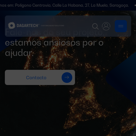
 em: Polígono Centrovía, Calle La Habana, 27, La Muela, Saragoça.
Fale-nos do seu projeto,
estamos ansiosos por o
ajudar.
Contacto