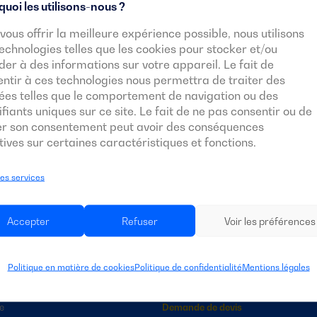
uoi les utilisons-nous ?
ir.
vous offrir la meilleure expérience possible, nous utilisons
echnologies telles que les cookies pour stocker et/ou
er à des informations sur votre appareil. Le fait de
ntir à ces technologies nous permettra de traiter des
ées telles que le comportement de navigation ou des
ifiants uniques sur ce site. Le fait de ne pas consentir ou de
rer son consentement peut avoir des conséquences
ives sur certaines caractéristiques et fonctions.
ATIONS
GROUPES ÉLECTROGÈNES
les services
lle
Groupes électrogènes sur mesure
ielle
Haute Puissance
Accepter
Refuser
Voir les préférences
hospitalier
Rental Plus
ent
Industrielle
n de machines
Portable
Politique en matière de cookies
Politique de confidentialité
Mentions légales
ure et elevage
Inverters
ie
Demande de devis