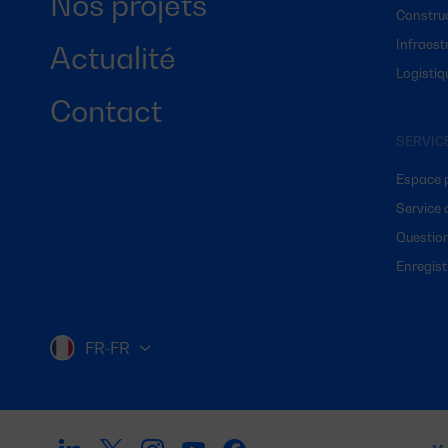
Nos projets
Constru
Infraest
Actualité
Logistiq
Contact
SERVIC
Espace 
Service 
Questio
Enregist
FR-FR