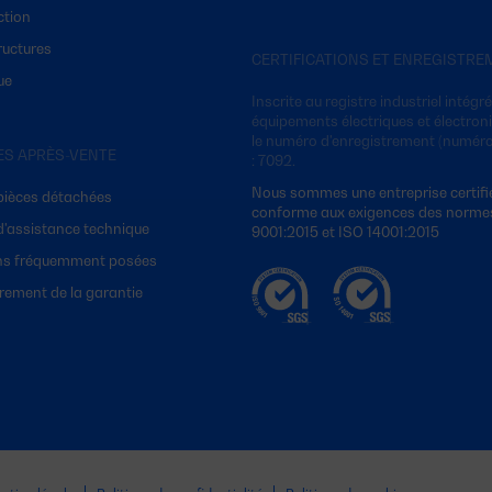
ction
ructures
CERTIFICATIONS ET ENREGISTR
ue
Inscrite au registre industriel intégr
équipements électriques et électron
le numéro d'enregistrement (numér
ES APRÈS-VENTE
: 7092.
Nous sommes une entreprise certifi
pièces détachées
conforme aux exigences des norme
d'assistance technique
9001:2015 et ISO 14001:2015
ns fréquemment posées
rement de la garantie