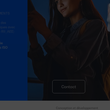
EMENTS
é des
iques avec
o RII_AEE)
ée
s ISO
Contact
Conception et développement