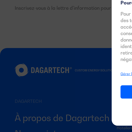
Pourq
Inscrivez-vous à la lettre d'information pour tout savo
Pour 
des t
accéd
conse
donn
ident
reti
négat
APPLIC
Gérer 
Industrie
Resident
Secteur 
DAGARTECH
Equipem
Locatio
À propos de Dagartech
Agricult
Hoteller