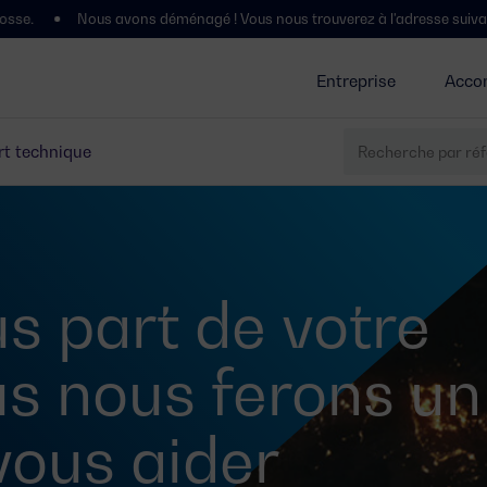
Nous avons déménagé ! Vous nous trouverez à l'adresse suivante : P
Entreprise
Acco
t technique
s part de votre
us nous ferons un
 vous aider