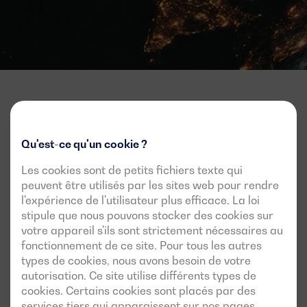
Newsletter
Qu'est-ce qu'un cookie ?
Les cookies sont de petits fichiers texte qui
Offres, lancements et actualités
peuvent être utilisés par les sites web pour rendre
l'expérience de l'utilisateur plus efficace. La loi
Inscrivez-vous à la lettre d'information pour tout savoir.
stipule que nous pouvons stocker des cookies sur
votre appareil s'ils sont strictement nécessaires au
fonctionnement de ce site. Pour tous les autres
Email
types de cookies, nous avons besoin de votre
autorisation. Ce site utilise différents types de
J'accepte d'être tenu informé par le biais de cette
newsletter
cookies. Certains cookies sont placés par des
services tiers qui apparaissent sur nos pages.