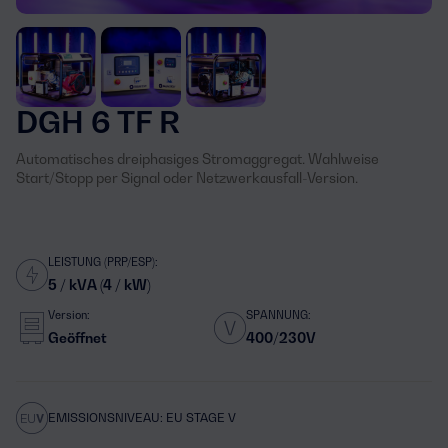
DGH 6 TF R
Automatisches dreiphasiges Stromaggregat. Wahlweise
Start/Stopp per Signal oder Netzwerkausfall-Version.
LEISTUNG (PRP/ESP):
5 / kVA (4 / kW)
Version:
SPANNUNG:
Geöffnet
400/230V
EMISSIONSNIVEAU: EU STAGE V