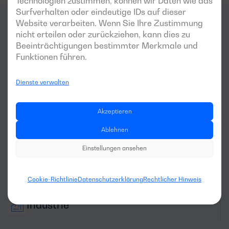
Technologien zustimmen, können wir Daten wie das
Surfverhalten oder eindeutige IDs auf dieser
Website verarbeiten. Wenn Sie Ihre Zustimmung
nicht erteilen oder zurückziehen, kann dies zu
Für welche
Bereiche
ist dieser
Beeinträchtigungen bestimmter Merkmale und
Generator am besten
Funktionen führen.
geeignet?
Dienste verwalten
Akzeptieren
Ablehnen
Einstellungen ansehen
Wohnbereich
Cookie-Richtlinie
Datenschutzerklärung
Rechtlicher Hinweis
Industrie