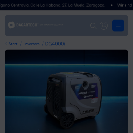
 Centrovía, Calle La Habana, 27, La Muela, Zaragoza.
Wir sind umge
/
/ DG4000i
Start
Inverters