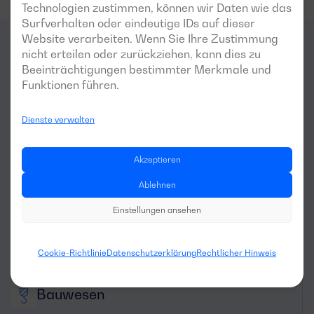
Technologien zustimmen, können wir Daten wie das
Surfverhalten oder eindeutige IDs auf dieser
Website verarbeiten. Wenn Sie Ihre Zustimmung
nicht erteilen oder zurückziehen, kann dies zu
Für welche
Bereiche
ist dieser
Beeinträchtigungen bestimmter Merkmale und
Funktionen führen.
Generator am besten
geeignet?
Dienste verwalten
Akzeptieren
Ablehnen
Einstellungen ansehen
Maschinenvermietung
Cookie-Richtlinie
Datenschutzerklärung
Rechtlicher Hinweis
Bauwesen