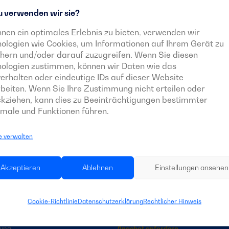
 verwenden wir sie?
Sie alles über die neuesten Nachrichten und
nen ein optimales Erlebnis zu bieten, verwenden wir
ologien wie Cookies, um Informationen auf Ihrem Gerät zu
hern und/oder darauf zuzugreifen. Wenn Sie diesen
nologien zustimmen, können wir Daten wie das
erhalten oder eindeutige IDs auf dieser Website
beiten. Wenn Sie Ihre Zustimmung nicht erteilen oder
kziehen, kann dies zu Beeinträchtigungen bestimmter
male und Funktionen führen.
DUNGEN
STROMAGGREGATE
e verwalten
e
Maßgeschneiderte Stromaggregat
High Power
Akzeptieren
Ablehnen
Einstellungen ansehen
haussektor
Rental Plus
ung
Industrial
envermietungsunternehmen
Portable
Cookie-Richtlinie
Datenschutzerklärung
Rechtlicher Hinweis
tschaft und Viehzucht
Inverters
gung
Angebot anfordern