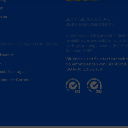
en
uktur
ZERTIFIZIERUNGEN UND
REGISTRIERUNGEN INHALT
Eingetragen im Integrierten Industri
für elektrische und elektronische Ge
LEISTUNGEN NACH DEM VERKAUF
der Registrierungsnummer (RII_AEE
Nummer): 7092
ilbereich
Wir sind ein zertifiziertes Unterneh
k
die Anforderungen von ISO 9001:20
ISO 14001:2015 erfüllt.
estellte Fragen
erung der Garantie