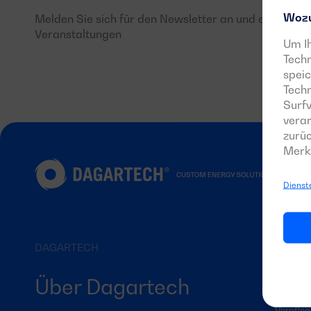
Wozu
Melden Sie sich für den Newsletter an und erfahren 
Veranstaltungen
Um Ih
Techn
speic
Tech
Surfv
verar
zurüc
Merk
ANWEN
Dienst
Industri
Wohnen
Kranken
DAGARTECH
Ausrüst
Maschin
Über Dagartech
Landwir
Verpfle