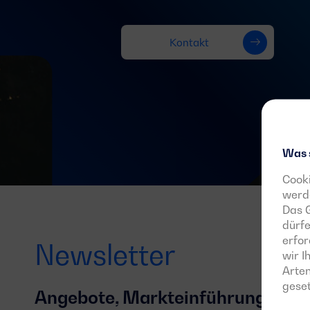
Kontakt
Was 
Cooki
werde
Das G
dürfe
erfor
Newsletter
wir 
Arten
geset
Angebote, Markteinführungen un