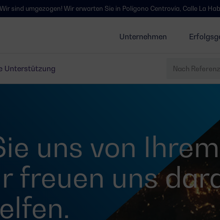
ind umgezogen! Wir erwarten Sie in Polígono Centrovía, Calle La Habana, 
Unternehmen
Erfolgsg
e Unterstützung
Sie uns von Ihrem
ir freuen uns dara
elfen.