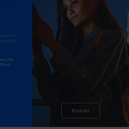
eregister
räte unter
-
men, das
15 und
Kontakt